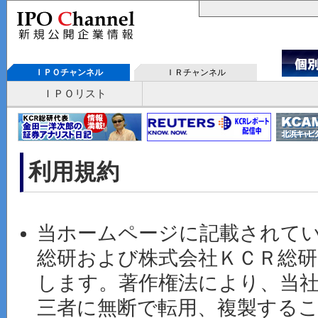
ＩＰＯチャンネル
ＩＲチャンネル
ＩＰＯリスト
利用規約
当ホームページに記載されて
総研および株式会社ＫＣＲ総
します。著作権法により、当
三者に無断で転用、複製する