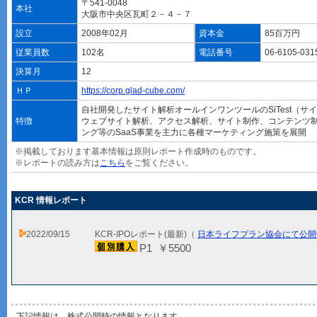
〒541-0048
本社
大阪市中央区瓦町２－４－７
設立
2008年02月
資本金
85百万円
従業員数
102名
電話番号
06-6105-03
決算月
12
ＨＰ
https://corp.glad-cube.com/
自社開発したサイト解析オールインワンツールのSiTest（サ
特徴
ウェブサイト解析、アクセス解析、サイト制作、コンテンツ
ング等のSaaS事業を主力に各種マーケティング施策を展開
※掲載しております基本情報は原則レポート作成時のものです。
※レポートの読み方は
こちら
をご覧ください。
KCR 情報レポート
2022/09/15
KCR-IPOレポート(最新)（
日本ライフプラン協会にて公開
P1 ￥5500
下記情報は、株式公開時の情報となります。