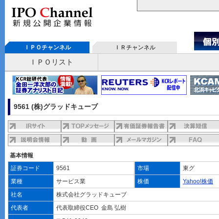
ＩＰＯチャンネル
ＩＲチャンネル
ＩＰＯリスト
9561 (株)グラッドキューブ
基本情報
証券コード
9561
市場
東グ
業種
サービス業
株価
Yahoo!株価
社名
株式会社グラッドキューブ
代表者
代表取締役CEO 金島 弘樹