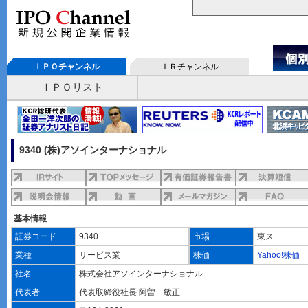
ＩＰＯチャンネル
ＩＲチャンネル
ＩＰＯリスト
9340 (株)アソインターナショナル
基本情報
証券コード
9340
市場
東ス
業種
サービス業
株価
Yahoo!株価
社名
株式会社アソインターナショナル
代表者
代表取締役社長 阿曽 敏正