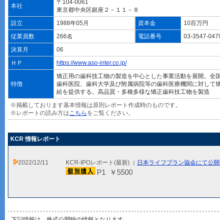
〒104-0061
本社
東京都中央区銀座２－１１－８
設立
1988年05月
資本金
10百万円
従業員数
266名
電話番号
03-3547-04
決算月
06
ＨＰ
https://www.aso-inter.co.jp/
矯正用の歯科技工物の製造を中心とした事業活動を展開。全
特徴
歯科医院、歯科大学及び附属病院等の歯科医療機関に対して
給を提供する。高品質・多種多様な矯正歯科技工物を製造
※掲載しております基本情報は原則レポート作成時のものです。
※レポートの読み方は
こちら
をご覧ください。
KCR 情報レポート
2022/12/11
KCR-IPOレポート(最新)（
日本ライフプラン協会にて公開
P1 ￥5500
下記情報は、株式公開時の情報となります。