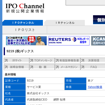
ＩＰＯチャンネル
ＩＲチャンネル
ＩＰＯリスト
9219 (株)ギックス
基本情報
証券コード
9219
市場
東グ
業種
サービス業
株価
Yahoo!株価
社名
株式会社ギックス
代表者
代表取締役CEO 網野 知博