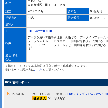
〒108-0073
本社
東京都港区三田１－４－２８
設立
2012年12月
資本金
95百万円
従業員数
31名
電話番号
03-3452-12
決算月
6
ＨＰ
https://www.gixo.jp
データを用いて物事を理解・判断する「データインフォーム
フェッショナルサービス集団。「個別課題解決」における「D
特徴
グ」、「DIプラットフォーム」と「共通課題解決」における「
提供
競合･類似
会社
※掲載しております基本情報は原則レポート作成時のものです。
※レポートの読み方は
こちら
をご覧ください。
KCR 情報レポート
2022/03/16
KCR-IPOレポート(最新)（
日本ライフプラン協会にて公開
P1 ￥5500