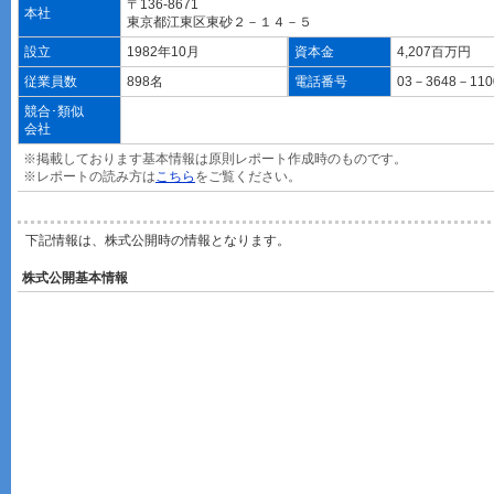
〒136-8671
本社
東京都江東区東砂２－１４－５
設立
1982年10月
資本金
4,207百万円
従業員数
898名
電話番号
03－3648－11
競合･類似
会社
※掲載しております基本情報は原則レポート作成時のものです。
※レポートの読み方は
こちら
をご覧ください。
下記情報は、株式公開時の情報となります。
株式公開基本情報