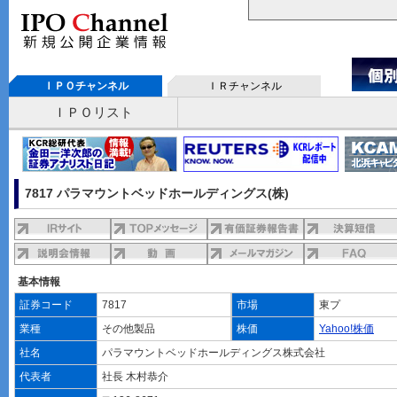
ＩＰＯチャンネル
ＩＲチャンネル
ＩＰＯリスト
7817 パラマウントベッドホールディングス(株)
基本情報
証券コード
7817
市場
東プ
業種
その他製品
株価
Yahoo!株価
社名
パラマウントベッドホールディングス株式会社
代表者
社長 木村恭介