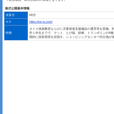
株式公開基本情報
決算月
08月
ＨＰ
https://ne-is.com/
ネイス体操教室ならびに児童発達支援施設の運営等を実施。対
特徴
学１年生までで、マット、とび箱、鉄棒、トランポリンの4種
階的に技術習得を目指す。ショッピンングセンター内立地が強