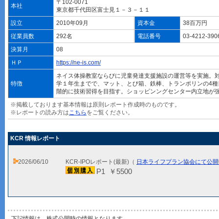
〒102-0071
本社
東京都千代田区富士見１－３－１１
設立
2010年09月
資本金
38百万円
従業員数
292名
電話番号
03-4212-39
決算月
08
ＨＰ
https://ne-is.com/
ネイス体操教室ならびに児童発達支援施設の運営等を実施。対
特徴
学１年生までで、マット、とび箱、鉄棒、トランポリンの4種
階的に技術習得を目指す。ショッピンングセンター内立地が強
※掲載しております基本情報は原則レポート作成時のものです。
※レポートの読み方は
こちら
をご覧ください。
KCR 情報レポート
2026/06/10
KCR-IPOレポート(最新)（
日本ライフプラン協会にて公開
P1 ￥5500
下記情報は、株式公開時の情報となります。