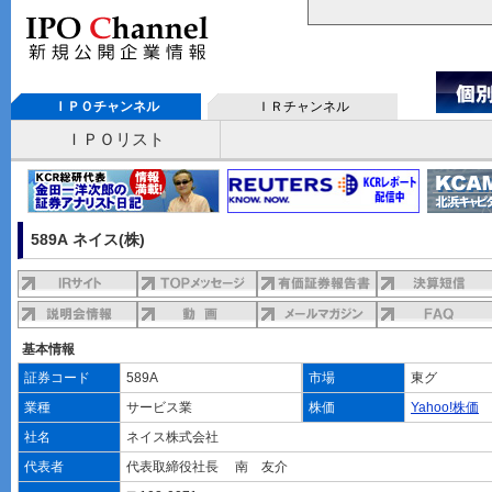
ＩＰＯチャンネル
ＩＲチャンネル
ＩＰＯリスト
589A ネイス(株)
基本情報
証券コード
589A
市場
東グ
業種
サービス業
株価
Yahoo!株価
社名
ネイス株式会社
代表者
代表取締役社長 南 友介