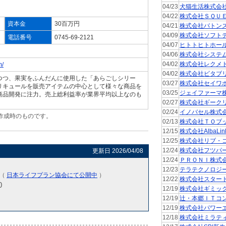
04/23
犬猫生活株式会
04/22
株式会社ＳＱＵ
資本金
30百万円
04/21
株式会社バトン
04/09
株式会社ソフト
電話番号
0745-69-2121
04/07
ヒトトヒトホー
04/06
株式会社システ
04/02
株式会社レクメ
m/
04/02
株式会社ビタブ
つつ、果実をふんだんに使用した「あらごしシリー
03/27
株式会社セイワ
リキュールを販売アイテムの中心として様々な商品を
03/25
ジェイファーマ
商品開発に注力。売上総利益率が業界平均以上なのも
02/27
株式会社ギーク
02/24
イノバセル株式
作成時のものです。
02/13
株式会社ＴＯブ
。
12/15
株式会社AlbaLin
12/25
株式会社リブ・
12/24
株式会社フツパ
更新日 2026/04/08
12/24
ＰＲＯＮＩ株式
12/23
テラテクノロジ
)（
日本ライフプラン協会にて公開中
）
12/22
株式会社スター
0
12/19
株式会社ギミッ
12/19
辻・本郷ＩＴコ
12/19
株式会社パワー
12/18
株式会社ミラテ