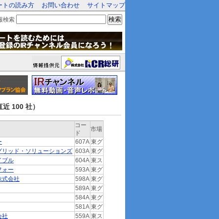
ートの読み方
お問い合わせ
サイトマップ
検索
報検索
近 100 社）
コー
市場
ド
ー
607A
東グ
グリッド・ソリューションズ
603A
東グ
イブル
604A
東ス
フォー
593A
東グ
株式会社
598A
東グ
589A
東グ
584A
東グ
581A
東グ
会社
559A
東ス