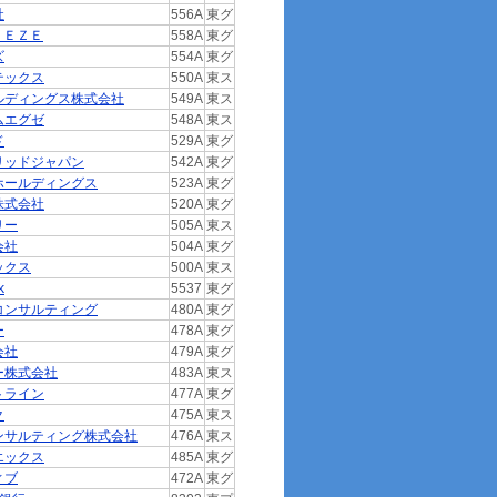
社
556A
東グ
ＥＥＺＥ
558A
東グ
ズ
554A
東グ
テックス
550A
東ス
ルディングス株式会社
549A
東ス
ムエグゼ
548A
東ス
ド
529A
東グ
リッドジャパン
542A
東グ
ホールディングス
523A
東グ
株式会社
520A
東グ
リー
505A
東ス
会社
504A
東グ
ックス
500A
東ス
k
5537
東グ
コンサルティング
480A
東グ
ー
478A
東グ
会社
479A
東グ
ー株式会社
483A
東ス
トライン
477A
東グ
ク
475A
東ス
ンサルティング株式会社
476A
東ス
エックス
485A
東グ
ィブ
472A
東グ