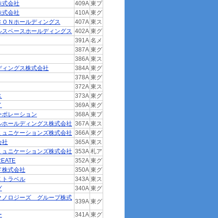
株式会社
409A
東プ
株式会社
410A
東グ
ＣＯＮホールディングス
407A
東ス
ルスペースホールディングス
402A
東グ
391A
名メ
387A
東グ
386A
東ス
ディングス株式会社
384A
東グ
378A
東グ
372A
東ス
ス
373A
東グ
イ
369A
東グ
ーポレーション
368A
東プ
ルホールディングス株式会社
367A
東ス
ミュニケーションズ株式会社
366A
東グ
会社
365A
東ス
ミュニケーションズ株式会社
353A
札ア
EATE
352A
東グ
ド株式会社
350A
東グ
Ｅトラベル
343A
東ス
グ
340A
東グ
クノロジーズ グループ株式
339A
東グ
ー
341A
東グ