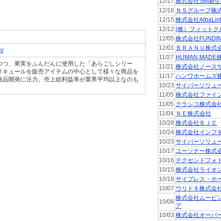
12/17
株式会社SBI新
12/16
ＮＳグループ株
12/15
株式会社AlbaLin
12/12
(株）フィットク
12/05
株式会社FUNDI
12/01
ＢＲＡＮＵ株式
m/
11/27
HUMAN MAD
つつ、果実をふんだんに使用した「あらごしシリー
11/21
株式会社ノース
リキュールを販売アイテムの中心として様々な商品を
11/17
ハンワホームズ
商品開発に注力。売上総利益率が業界平均以上なのも
10/23
サイバーソリュ
11/05
株式会社ファイ
11/05
クラシコ株式会
11/04
ＮＥ株式会社
10/28
株式会社ＢＪＣ
10/24
株式会社インフ
10/23
サイバーソリュ
10/17
ユーソナー株式
10/16
テクセンドフォ
10/15
株式会社ライオ
10/18
サイプレス・ホ
10/07
ウリドキ株式会
株式会社ムービ
10/06
ア
10/03
株式会社オーバ