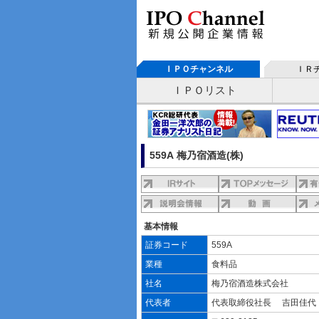
ＩＰＯチャンネル
ＩＲ
ＩＰＯリスト
559A 梅乃宿酒造(株)
基本情報
証券コード
559A
業種
食料品
社名
梅乃宿酒造株式会社
代表者
代表取締役社長 吉田佳代