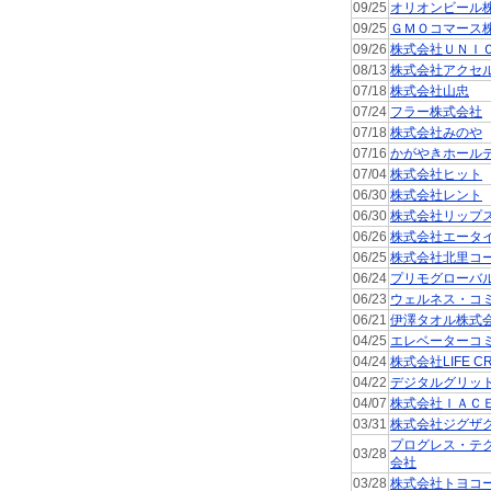
09/25
オリオンビール
09/25
ＧＭＯコマース
09/26
株式会社ＵＮＩ
08/13
株式会社アクセ
07/18
株式会社山忠
07/24
フラー株式会社
07/18
株式会社みのや
07/16
かがやきホール
07/04
株式会社ヒット
06/30
株式会社レント
06/30
株式会社リップ
06/26
株式会社エータ
06/25
株式会社北里コ
06/24
プリモグローバ
06/23
ウェルネス・コ
06/21
伊澤タオル株式
04/25
エレベーターコ
04/24
株式会社LIFE CR
04/22
デジタルグリッ
04/07
株式会社ＩＡＣ
03/31
株式会社ジグザ
プログレス・テ
03/28
会社
03/28
株式会社トヨコ