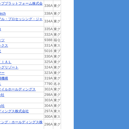
ッププラットフォーム株式会
336A
東グ
ech
338A
東グ
アル・プロセッシング・ジャ
334A
東グ
ロ
335A
東グ
332A
東グ
ッツ
9388
福Ｑ
ックス
331A
東ス
社
5016
東プ
330A
東グ
ＴＩＡＬ
325A
東グ
ングリゾート
324A
東グ
ヤー
323A
東グ
継機構
319A
東グ
ス
7790
名ネ
タイルホールディングス
302A
東グ
会社
298A
東グ
303A
東グ
会社
304A
東グ
ディングス株式会社
297A
東ス
300A
東ス
ィング・ホールディングス株
296A
東グ