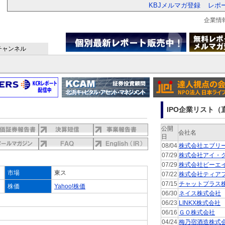
KBJメルマガ登録
レポ
企業情
チャンネル
IPO企業リスト（直
公開
会社名
日
08/04
株式会社エブリ
07/29
株式会社アイ・
07/29
株式会社ビーエ
市場
東ス
07/22
株式会社ティア
07/15
チャットプラス
株価
Yahoo!株価
06/30
ネイス株式会社
06/23
LINKX株式会社
06/16
ＧＯ株式会社
04/24
梅乃宿酒造株式