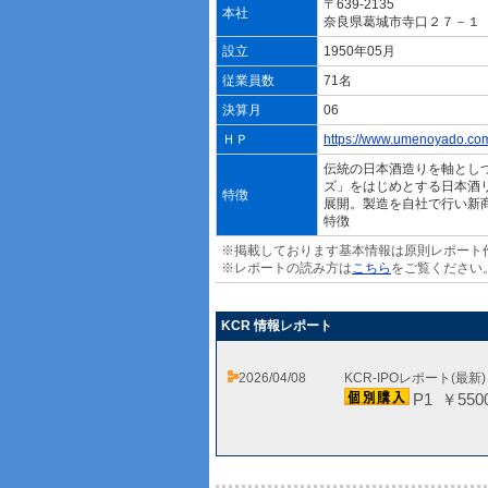
〒639-2135
本社
奈良県葛城市寺口２７－１
設立
1950年05月
従業員数
71名
決算月
06
ＨＰ
https://www.umenoyado.co
伝統の日本酒造りを軸とし
ズ」をはじめとする日本酒
特徴
展開。製造を自社で行い新
特徴
※掲載しております基本情報は原則レポート
※レポートの読み方は
こちら
をご覧ください
KCR 情報レポート
2026/04/08
KCR-IPOレポート(最新
P1 ￥550