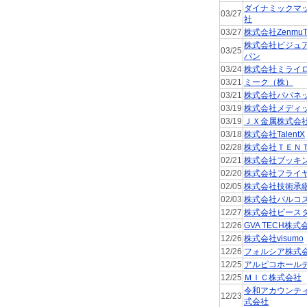
ダイナミックマ
03/27
社
03/27
株式会社ZenmuT
株式会社ビジュ
03/25
パン
03/24
株式会社ミライ
03/21
ミーク（株）
03/21
株式会社パパネ
03/19
株式会社メディ
03/19
ＪＸ金属株式会
03/18
株式会社TalentX
02/28
株式会社ＴＥＮ
02/21
株式会社ブッキ
02/20
株式会社フライ
02/05
株式会社技術承
02/03
株式会社バルコ
12/27
株式会社ビース
12/26
GVA TECH株式
12/26
株式会社visumo
12/26
フォルシア株式
12/25
アルピコホール
12/25
ＭＩＣ株式会社
令和アカウンテ
12/23
式会社