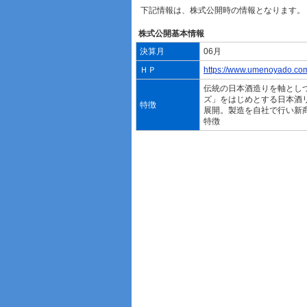
下記情報は、株式公開時の情報となります。
株式公開基本情報
決算月
06月
ＨＰ
https://www.umenoyado.co
伝統の日本酒造りを軸とし
ズ」をはじめとする日本酒
特徴
展開。製造を自社で行い新
特徴