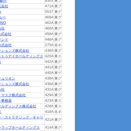
生銀行
8303
東プ
式会社
471A
東プ
k
5537
東グ
ルー
469A
東グ
NNO
462A
東グ
会社
460A
東グ
E株式会社
456A
東グ
サンド
446A
東グ
株式会社
275A
名ネ
ーションズ株式会社
436A
東グ
ントゥデイホールディングス
420A
東ス
社
442A
東グ
441A
東グ
440A
東グ
キュリオン
438A
東グ
ーションズ株式会社
436A
東グ
会社
431A
東グ
トマスク株式会社
429A
東プ
ン事務器
423A
東ス
ールディングス株式会社
428A
東ス
社
418A
名ネ
ン・ストラテジック・キャリ
421A
東グ
ーラップホールディングス
414A
東グ