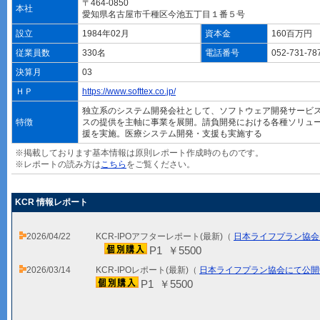
〒464-0850
本社
愛知県名古屋市千種区今池五丁目１番５号
設立
1984年02月
資本金
160百万円
従業員数
330名
電話番号
052-731-78
決算月
03
ＨＰ
https://www.softtex.co.jp/
独立系のシステム開発会社として、ソフトウェア開発サービス
特徴
スの提供を主軸に事業を展開。請負開発における各種ソリュ
援を実施。医療システム開発・支援も実施する
※掲載しております基本情報は原則レポート作成時のものです。
※レポートの読み方は
こちら
をご覧ください。
KCR 情報レポート
2026/04/22
KCR-IPOアフターレポート(最新)（
日本ライフプラン協会
P1 ￥5500
2026/03/14
KCR-IPOレポート(最新)（
日本ライフプラン協会にて公開
P1 ￥5500