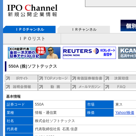
ＩＰＯチャンネル
ＩＲチャンネル
ＩＰＯリスト
550A (株)ソフトテックス
基本情報
証券コード
550A
市場
東ス
業種
情報・通信業
株価
Yahoo!株価
社名
株式会社ソフトテックス
代表者
代表取締役社長 石黒 佳彦