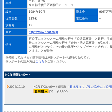
〒101-0065
本社
東京都千代田区西神田３－２－１
設立
1984年10月
資本金
90百万
従業員数
223名
電話番号
--
決算月
12
ＨＰ
https://www.noar.co.jp
官公庁に向けシステム開発を行う「公共系事業」と銀行、生
社に向けシステム開発を行う「金融・法人系事業」が2本柱。
特徴
に開発だけでなく、その後の保守やアップデートも含めて、
とすることが特徴
※掲載しております基本情報は原則レポート作成時のものです。
※レポートの読み方は
こちら
をご覧ください。
KCR 情報レポート
2024/12/10
KCR-IPOレポート(最新)（
日本ライフプラン協会にて公開
P1 ￥5500