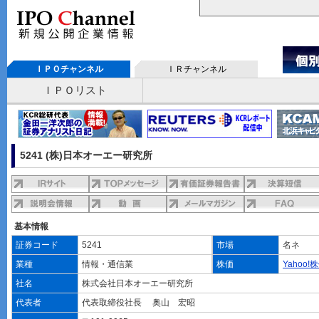
ＩＰＯチャンネル
ＩＲチャンネル
ＩＰＯリスト
5241 (株)日本オーエー研究所
基本情報
証券コード
5241
市場
名ネ
業種
情報・通信業
株価
Yahoo!
社名
株式会社日本オーエー研究所
代表者
代表取締役社長 奥山 宏昭