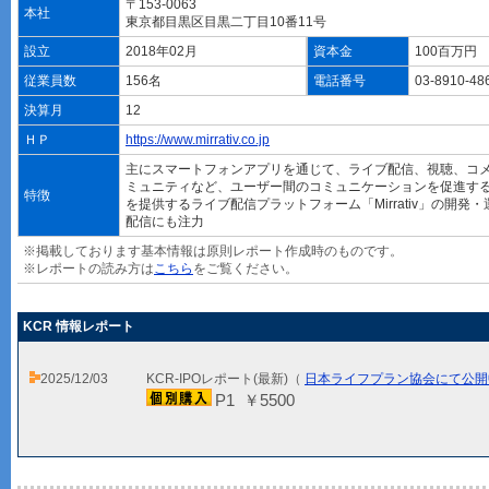
〒153-0063
本社
東京都目黒区目黒二丁目10番11号
設立
2018年02月
資本金
100百万円
従業員数
156名
電話番号
03-8910-48
決算月
12
ＨＰ
https://www.mirrativ.co.jp
主にスマートフォンアプリを通じて、ライブ配信、視聴、コ
ミュニティなど、ユーザー間のコミュニケーションを促進す
特徴
を提供するライブ配信プラットフォーム「Mirrativ」の開発
配信にも注力
※掲載しております基本情報は原則レポート作成時のものです。
※レポートの読み方は
こちら
をご覧ください。
KCR 情報レポート
2025/12/03
KCR-IPOレポート(最新)（
日本ライフプラン協会にて公開
P1 ￥5500