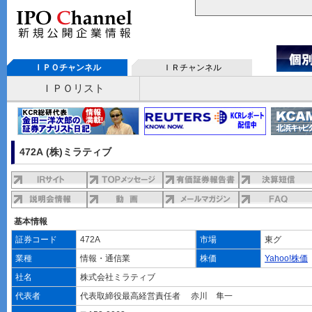
ＩＰＯチャンネル
ＩＲチャンネル
ＩＰＯリスト
472A (株)ミラティブ
基本情報
証券コード
472A
市場
東グ
業種
情報・通信業
株価
Yahoo!株価
社名
株式会社ミラティブ
代表者
代表取締役最高経営責任者 赤川 隼一