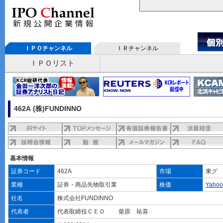
ＩＰＯチャンネル
ＩＲチャンネル
ＩＰＯリスト
462A (株)FUNDINNO
基本情報
証券コード
462A
市場
東グ
業種
証券・商品先物取引業
株価
Yaho
社名
株式会社FUNDINNO
代表者
代表取締役ＣＥＯ 柴原 祐喜