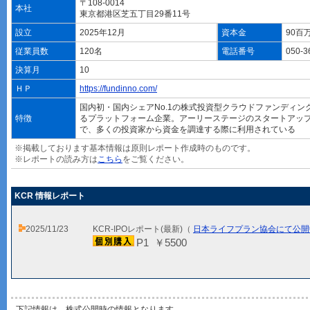
〒108-0014
本社
東京都港区芝五丁目29番11号
設立
2025年12月
資本金
90百
従業員数
120名
電話番号
050-3
決算月
10
ＨＰ
https://fundinno.com/
国内初・国内シェアNo.1の株式投資型クラウドファンディン
特徴
るプラットフォーム企業。アーリーステージのスタートアッ
で、多くの投資家から資金を調達する際に利用されている
※掲載しております基本情報は原則レポート作成時のものです。
※レポートの読み方は
こちら
をご覧ください。
KCR 情報レポート
2025/11/23
KCR-IPOレポート(最新)（
日本ライフプラン協会にて公開
P1 ￥5500
下記情報は、株式公開時の情報となります。