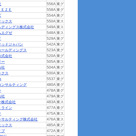
社
556A
東グ
ＥＥＺＥ
558A
東グ
ズ
554A
東グ
テックス
550A
東ス
ルディングス株式会社
549A
東ス
ムエグゼ
548A
東ス
ド
529A
東グ
リッドジャパン
542A
東グ
ホールディングス
523A
東グ
株式会社
520A
東グ
リー
505A
東ス
会社
504A
東グ
ックス
500A
東ス
k
5537
東グ
コンサルティング
480A
東グ
ー
478A
東グ
会社
479A
東グ
ー株式会社
483A
東ス
トライン
477A
東グ
ク
475A
東ス
ンサルティング株式会社
476A
東ス
エックス
485A
東グ
ィブ
472A
東グ