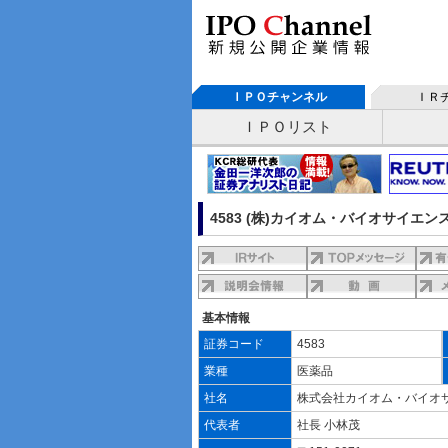
ＩＰＯチャンネル
ＩＲ
ＩＰＯリスト
4583 (株)カイオム・バイオサイエン
基本情報
証券コード
4583
業種
医薬品
社名
株式会社カイオム・バイオ
代表者
社長 小林茂