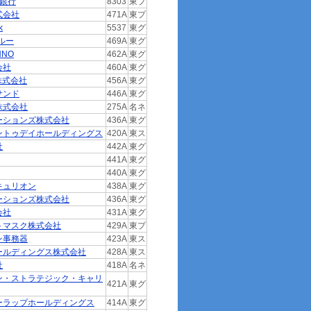
生銀行
8303
東プ
式会社
471A
東プ
k
5537
東グ
ルー
469A
東グ
NNO
462A
東グ
会社
460A
東グ
E株式会社
456A
東グ
サンド
446A
東グ
株式会社
275A
名ネ
ーションズ株式会社
436A
東グ
ントゥデイホールディングス
420A
東ス
社
442A
東グ
441A
東グ
440A
東グ
キュリオン
438A
東グ
ーションズ株式会社
436A
東グ
会社
431A
東グ
トマスク株式会社
429A
東プ
ン事務器
423A
東ス
ールディングス株式会社
428A
東ス
社
418A
名ネ
ン・ストラテジック・キャリ
421A
東グ
ーラップホールディングス
414A
東グ