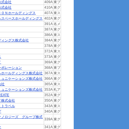
株式会社
409A
東プ
株式会社
410A
東グ
ＣＯＮホールディングス
407A
東ス
ルスペースホールディングス
402A
東グ
391A
名メ
387A
東グ
386A
東ス
ディングス株式会社
384A
東グ
378A
東グ
372A
東ス
ス
373A
東グ
イ
369A
東グ
ーポレーション
368A
東プ
ルホールディングス株式会社
367A
東ス
ミュニケーションズ株式会社
366A
東グ
会社
365A
東ス
ミュニケーションズ株式会社
353A
札ア
EATE
352A
東グ
ド株式会社
350A
東グ
Ｅトラベル
343A
東ス
グ
340A
東グ
クノロジーズ グループ株式
339A
東グ
ー
341A
東グ