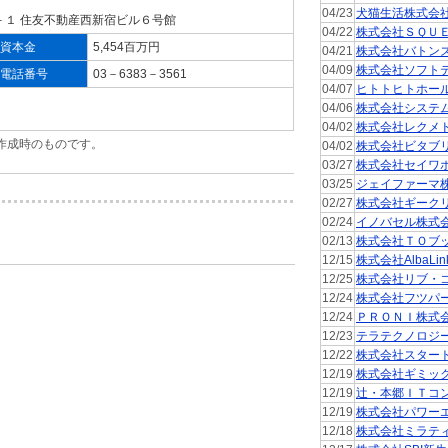
04/23
犬猫生活株式会
－１ 住友不動産西新宿ビル６号館
04/22
株式会社ＳＱＵ
資本金
5,454百万円
04/21
株式会社バトン
04/09
株式会社ソフト
電話番号
03－6383－3561
04/07
ヒトトヒトホー
04/06
株式会社システ
04/02
株式会社レクメ
作成時のものです。
04/02
株式会社ビタブ
。
03/27
株式会社セイワ
03/25
ジェイファーマ
02/27
株式会社ギーク
02/24
イノバセル株式
02/13
株式会社ＴＯブ
12/15
株式会社AlbaLin
12/25
株式会社リブ・
12/24
株式会社フツパ
12/24
ＰＲＯＮＩ株式
12/23
テラテクノロジ
12/22
株式会社スター
12/19
株式会社ギミッ
12/19
辻・本郷ＩＴコ
12/19
株式会社パワー
12/18
株式会社ミラテ