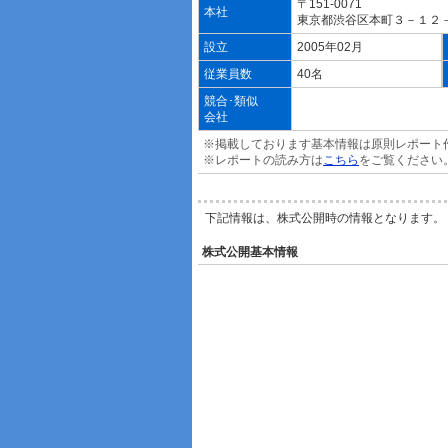
〒151-0071
本社
東京都渋谷区本町３－１２
設立
2005年02月
従業員数
40名
競合･類似
会社
※掲載しております基本情報は原則レポート
※レポートの読み方は
こちら
をご覧ください
下記情報は、株式公開時の情報となります。
株式公開基本情報