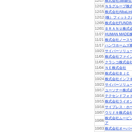
12/17
株式会社SBI新
12/16
ＮＳグループ株
12/15
株式会社AlbaLin
12/12
(株）フィットク
12/05
株式会社FUNDI
12/01
ＢＲＡＮＵ株式
11/27
HUMAN MAD
11/21
株式会社ノース
11/17
ハンワホームズ
10/23
サイバーソリュ
11/05
株式会社ファイ
11/05
クラシコ株式会
11/04
ＮＥ株式会社
10/28
株式会社ＢＪＣ
10/24
株式会社インフ
10/23
サイバーソリュ
10/17
ユーソナー株式
10/16
テクセンドフォ
10/15
株式会社ライオ
10/18
サイプレス・ホ
10/07
ウリドキ株式会
株式会社ムービ
10/06
ア
10/03
株式会社オーバ