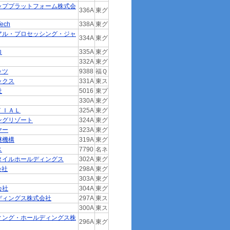
ッププラットフォーム株式会
336A
東グ
ech
338A
東グ
アル・プロセッシング・ジャ
334A
東グ
ロ
335A
東グ
332A
東グ
ッツ
9388
福Ｑ
ックス
331A
東ス
社
5016
東プ
330A
東グ
ＴＩＡＬ
325A
東グ
ングリゾート
324A
東グ
ヤー
323A
東グ
継機構
319A
東グ
ス
7790
名ネ
タイルホールディングス
302A
東グ
会社
298A
東グ
303A
東グ
会社
304A
東グ
ディングス株式会社
297A
東ス
300A
東ス
ィング・ホールディングス株
296A
東グ