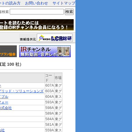
ートの読み方
お問い合わせ
サイトマップ
検索
報検索
近 100 社）
コー
市場
ド
ー
607A
東グ
グリッド・ソリューションズ
603A
東グ
イブル
604A
東ス
フォー
593A
東グ
株式会社
598A
東グ
589A
東グ
584A
東グ
581A
東グ
会社
559A
東ス