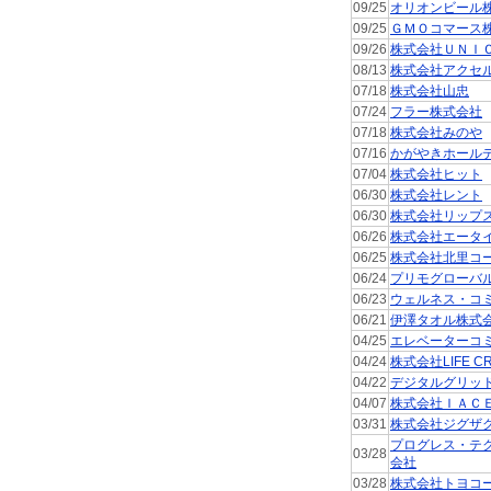
09/25
オリオンビール
09/25
ＧＭＯコマース
09/26
株式会社ＵＮＩ
08/13
株式会社アクセ
07/18
株式会社山忠
07/24
フラー株式会社
07/18
株式会社みのや
07/16
かがやきホール
07/04
株式会社ヒット
06/30
株式会社レント
06/30
株式会社リップ
06/26
株式会社エータ
06/25
株式会社北里コ
06/24
プリモグローバ
06/23
ウェルネス・コ
06/21
伊澤タオル株式
04/25
エレベーターコ
04/24
株式会社LIFE CR
04/22
デジタルグリッ
04/07
株式会社ＩＡＣ
03/31
株式会社ジグザ
プログレス・テ
03/28
会社
03/28
株式会社トヨコ