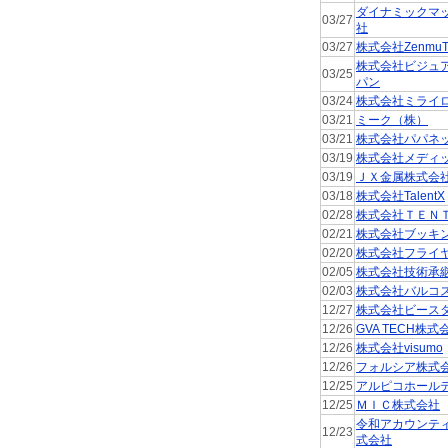
ダイナミックマ
03/27
社
03/27
株式会社ZenmuT
株式会社ビジュ
03/25
パン
03/24
株式会社ミライ
03/21
ミーク（株）
03/21
株式会社パパネ
03/19
株式会社メディ
03/19
ＪＸ金属株式会
03/18
株式会社TalentX
02/28
株式会社ＴＥＮ
02/21
株式会社ブッキ
02/20
株式会社フライ
02/05
株式会社技術承
02/03
株式会社バルコ
12/27
株式会社ビース
12/26
GVA TECH株式
12/26
株式会社visumo
12/26
フォルシア株式
12/25
アルピコホール
12/25
ＭＩＣ株式会社
令和アカウンテ
12/23
式会社