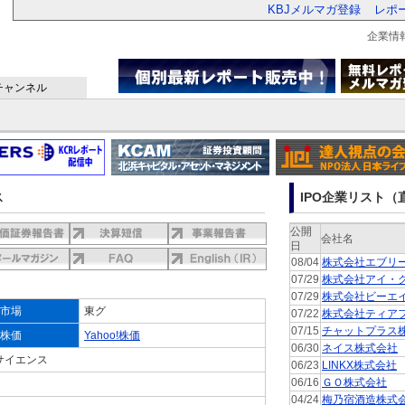
KBJメルマガ登録
レポ
企業情
チャンネル
ス
IPO企業リスト（直
公開
会社名
日
08/04
株式会社エブリ
07/29
株式会社アイ・
07/29
株式会社ビーエ
市場
東グ
07/22
株式会社ティア
07/15
チャットプラス
株価
Yahoo!株価
06/30
ネイス株式会社
サイエンス
06/23
LINKX株式会社
06/16
ＧＯ株式会社
04/24
梅乃宿酒造株式