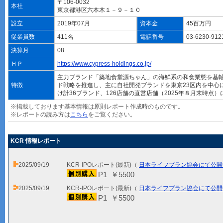
〒106-0032
本社
東京都港区六本木１－９－１０
設立
2019年07月
資本金
45百万円
従業員数
411名
電話番号
03-6230-91
決算月
08
ＨＰ
https://www.cypress-holdings.co.jp/
主力ブランド「築地食堂源ちゃん」の海鮮系の和食業態を基
特徴
ド戦略を推進し、主に自社開発ブランドを東京23区内を中心
け計36ブランド、126店舗の直営店舗（2025年８月末時点
※掲載しております基本情報は原則レポート作成時のものです。
※レポートの読み方は
こちら
をご覧ください。
KCR 情報レポート
2025/09/19
KCR-IPOレポート(最新)（
日本ライフプラン協会にて公開
P1 ￥5500
2025/09/19
KCR-IPOレポート(最新)（
日本ライフプラン協会にて公開
P1 ￥5500