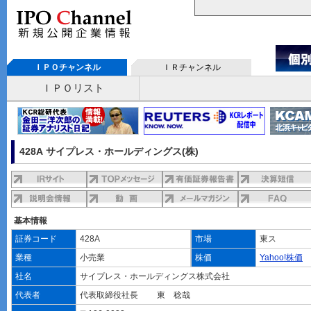
ＩＰＯチャンネル
ＩＲチャンネル
ＩＰＯリスト
428A サイプレス・ホールディングス(株)
基本情報
証券コード
428A
市場
東ス
業種
小売業
株価
Yahoo!株価
社名
サイプレス・ホールディングス株式会社
代表者
代表取締役社長 東 稔哉