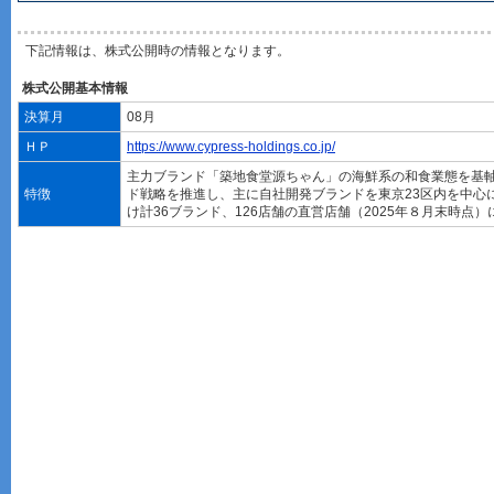
下記情報は、株式公開時の情報となります。
株式公開基本情報
決算月
08月
ＨＰ
https://www.cypress-holdings.co.jp/
主力ブランド「築地食堂源ちゃん」の海鮮系の和食業態を基
特徴
ド戦略を推進し、主に自社開発ブランドを東京23区内を中心
け計36ブランド、126店舗の直営店舗（2025年８月末時点