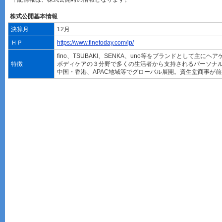
株式公開基本情報
決算月
12月
ＨＰ
https://www.finetoday.com/jp/
fino、TSUBAKI、SENKA、uno等をブランドとして主に
特徴
ボディケアの３分野で多くの生活者から支持されるパーソナ
中国・香港、APAC地域等でグローバル展開。資生堂商事が