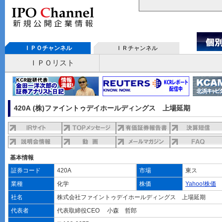
ＩＰＯチャンネル
ＩＲチャンネル
ＩＰＯリスト
420A (株)ファイントゥデイホールディングス 上場延期
基本情報
証券コード
420A
市場
東ス
業種
化学
株価
Yahoo!株価
社名
株式会社ファイントゥデイホールディングス 上場延期
代表者
代表取締役CEO 小森 哲郎