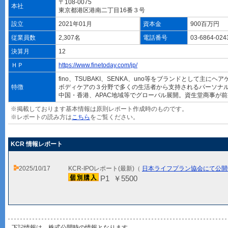
〒108-0075
本社
東京都港区港南二丁目16番３号
設立
2021年01月
資本金
900百万円
従業員数
2,307名
電話番号
03-6864-02
決算月
12
ＨＰ
https://www.finetoday.com/jp/
fino、TSUBAKI、SENKA、uno等をブランドとして主に
特徴
ボディケアの３分野で多くの生活者から支持されるパーソナ
中国・香港、APAC地域等でグローバル展開。資生堂商事が
※掲載しております基本情報は原則レポート作成時のものです。
※レポートの読み方は
こちら
をご覧ください。
KCR 情報レポート
2025/10/17
KCR-IPOレポート(最新)（
日本ライフプラン協会にて公開
P1 ￥5500
下記情報は、株式公開時の情報となります。