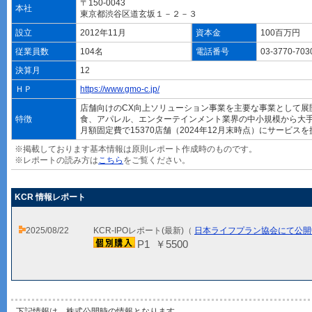
〒150-0043
本社
東京都渋谷区道玄坂１－２－３
設立
2012年11月
資本金
100百万円
従業員数
104名
電話番号
03-3770-70
決算月
12
ＨＰ
https://www.gmo-c.jp/
店舗向けのCX向上ソリューション事業を主要な事業として展
特徴
食、アパレル、エンターテインメント業界の中小規模から大
月額固定費で15370店舗（2024年12月末時点）にサービス
※掲載しております基本情報は原則レポート作成時のものです。
※レポートの読み方は
こちら
をご覧ください。
KCR 情報レポート
2025/08/22
KCR-IPOレポート(最新)（
日本ライフプラン協会にて公開
P1 ￥5500
下記情報は、株式公開時の情報となります。