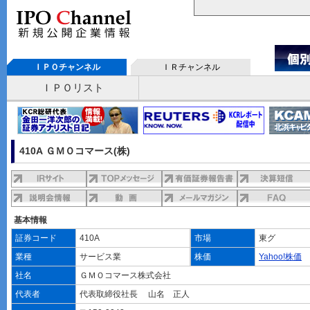
ＩＰＯチャンネル
ＩＲチャンネル
ＩＰＯリスト
410A ＧＭＯコマース(株)
基本情報
証券コード
410A
市場
東グ
業種
サービス業
株価
Yahoo!株価
社名
ＧＭＯコマース株式会社
代表者
代表取締役社長 山名 正人