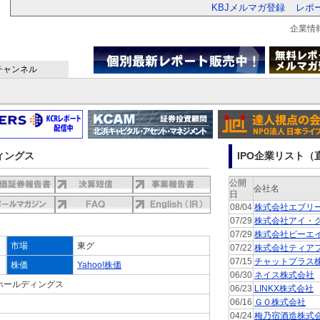
KBJメルマガ登録
レポ
企業情
チャンネル
ディングス
IPO企業リスト（直
公開
会社名
日
08/04
株式会社エブリ
07/29
株式会社アイ・
07/29
株式会社ビーエ
市場
東グ
07/22
株式会社ティア
07/15
チャットプラス
株価
Yahoo!株価
06/30
ネイス株式会社
ホールディングス
06/23
LINKX株式会社
06/16
ＧＯ株式会社
04/24
梅乃宿酒造株式