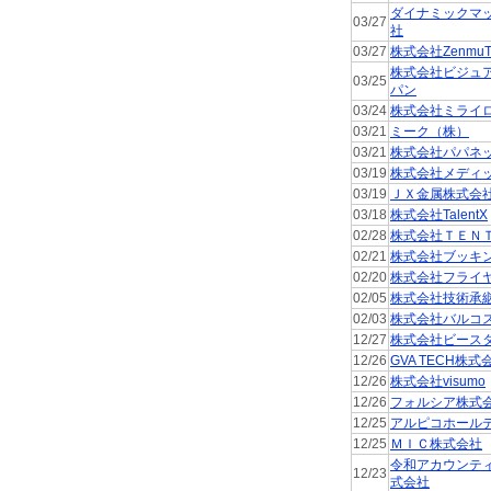
ダイナミックマ
03/27
社
03/27
株式会社ZenmuT
株式会社ビジュ
03/25
パン
03/24
株式会社ミライ
03/21
ミーク（株）
03/21
株式会社パパネ
03/19
株式会社メディ
03/19
ＪＸ金属株式会
03/18
株式会社TalentX
02/28
株式会社ＴＥＮ
02/21
株式会社ブッキ
02/20
株式会社フライ
02/05
株式会社技術承
02/03
株式会社バルコ
12/27
株式会社ビース
12/26
GVA TECH株式
12/26
株式会社visumo
12/26
フォルシア株式
12/25
アルピコホール
12/25
ＭＩＣ株式会社
令和アカウンテ
12/23
式会社