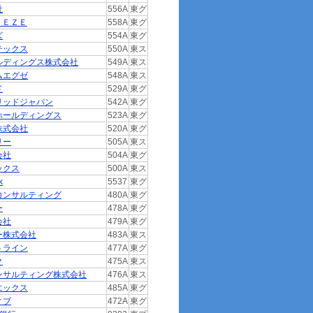
社
556A
東グ
ＥＥＺＥ
558A
東グ
ズ
554A
東グ
テックス
550A
東ス
ルディングス株式会社
549A
東ス
ムエグゼ
548A
東ス
ド
529A
東グ
リッドジャパン
542A
東グ
ホールディングス
523A
東グ
株式会社
520A
東グ
リー
505A
東ス
会社
504A
東グ
ックス
500A
東ス
k
5537
東グ
コンサルティング
480A
東グ
ー
478A
東グ
会社
479A
東グ
ー株式会社
483A
東ス
トライン
477A
東グ
ク
475A
東ス
ンサルティング株式会社
476A
東ス
エックス
485A
東グ
ィブ
472A
東グ