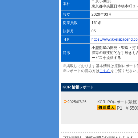
〒103-0023
本社
東京都中央区日本橋本町３
設立
2020年03月
従業員数
161名
決算月
05
ＨＰ
https://www.axelspacehd.co
小型衛星の開発・製造・打
特徴
得等の非技術的な手続きも
ービスを提供する
※掲載しております基本情報は原則レポート
※レポートの読み方は
こちら
をご覧ください
KCR 情報レポート
2025/07/25
KCR-IPOレポート(最新
P1 ￥550
下記情報は、株式公開時の情報となります。