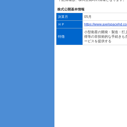
株式公開基本情報
決算月
05月
ＨＰ
https://www.axelspacehd.co
小型衛星の開発・製造・打
特徴
得等の非技術的な手続きも
ービスを提供する