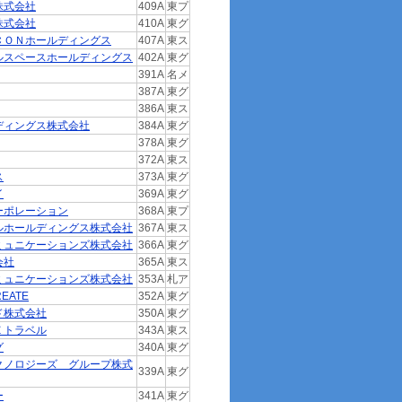
株式会社
409A
東プ
株式会社
410A
東グ
ＣＯＮホールディングス
407A
東ス
ルスペースホールディングス
402A
東グ
391A
名メ
387A
東グ
386A
東ス
ディングス株式会社
384A
東グ
378A
東グ
372A
東ス
ス
373A
東グ
イ
369A
東グ
ーポレーション
368A
東プ
ルホールディングス株式会社
367A
東ス
ミュニケーションズ株式会社
366A
東グ
会社
365A
東ス
ミュニケーションズ株式会社
353A
札ア
EATE
352A
東グ
ド株式会社
350A
東グ
Ｅトラベル
343A
東ス
グ
340A
東グ
クノロジーズ グループ株式
339A
東グ
ー
341A
東グ