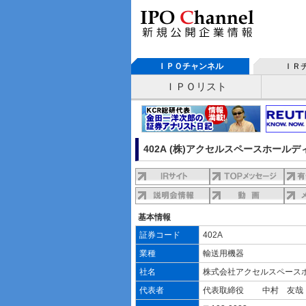
ＩＰＯチャンネル
ＩＲ
ＩＰＯリスト
402A (株)アクセルスペースホール
基本情報
証券コード
402A
業種
輸送用機器
社名
株式会社アクセルスペース
代表者
代表取締役 中村 友哉