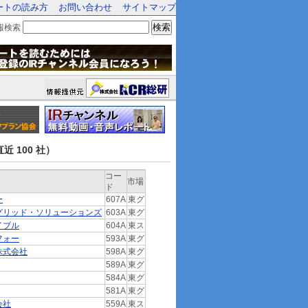
ートの読み方
お問い合わせ
サイトマップ
検索
報検索
近 100 社）
コー
市場
ド
ー
607A
東グ
グリッド・ソリューションズ
603A
東グ
イブル
604A
東ス
フォー
593A
東グ
株式会社
598A
東グ
589A
東グ
584A
東グ
581A
東グ
会社
559A
東ス