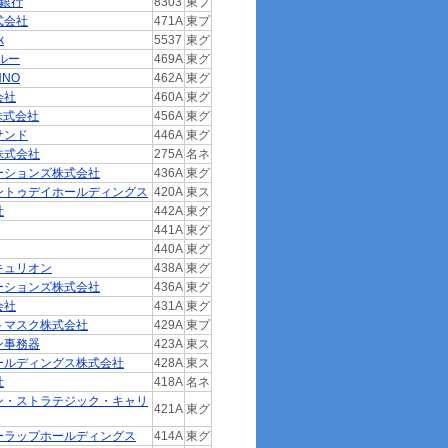
生銀行
8303
東プ
式会社
471A
東プ
k
5537
東グ
ルー
469A
東グ
NNO
462A
東グ
会社
460A
東グ
E株式会社
456A
東グ
サンド
446A
東グ
株式会社
275A
名ネ
ーションズ株式会社
436A
東グ
ントゥデイホールディングス
420A
東ス
社
442A
東グ
441A
東グ
440A
東グ
キュリオン
438A
東グ
ーションズ株式会社
436A
東グ
会社
431A
東グ
トマスク株式会社
429A
東プ
ン事務器
423A
東ス
ールディングス株式会社
428A
東ス
社
418A
名ネ
ン・ストラテジック・キャリ
421A
東グ
ーラップホールディングス
414A
東グ