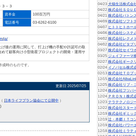
04/23
犬猫生活株式会
－３－３
04/22
株式会社ＳＱＵ
資本金
100百万円
04/21
株式会社バトン
04/09
株式会社ソフト
電話番号
03-6262-6100
04/07
ヒトトヒトホー
04/06
株式会社システ
04/02
株式会社レクメ
m/ja/
04/02
株式会社ビタブ
上げ後の運用に関して、打上げ機の手配や許認可の取
03/27
株式会社セイワ
含めて顧客向け小型衛星プロジェクトの開発・運用サ
03/25
ジェイファーマ
02/27
株式会社ギーク
作成時のものです。
02/24
イノバセル株式
。
02/13
株式会社ＴＯブ
12/15
株式会社AlbaLin
12/25
株式会社リブ・
更新日 2025/07/25
12/24
株式会社フツパ
12/24
ＰＲＯＮＩ株式
)（
日本ライフプラン協会にて公開中
）
12/23
テラテクノロジ
0
12/22
株式会社スター
12/19
株式会社ギミッ
12/19
辻・本郷ＩＴコ
12/19
株式会社パワー
12/18
株式会社ミラテ