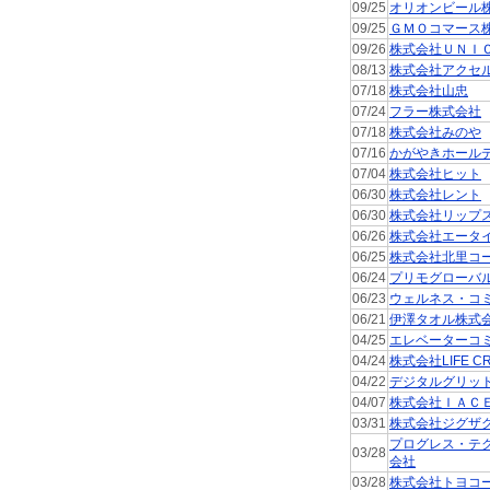
09/25
オリオンビール
09/25
ＧＭＯコマース
09/26
株式会社ＵＮＩ
08/13
株式会社アクセ
07/18
株式会社山忠
07/24
フラー株式会社
07/18
株式会社みのや
07/16
かがやきホール
07/04
株式会社ヒット
06/30
株式会社レント
06/30
株式会社リップ
06/26
株式会社エータ
06/25
株式会社北里コ
06/24
プリモグローバ
06/23
ウェルネス・コ
06/21
伊澤タオル株式
04/25
エレベーターコ
04/24
株式会社LIFE CR
04/22
デジタルグリッ
04/07
株式会社ＩＡＣ
03/31
株式会社ジグザ
プログレス・テ
03/28
会社
03/28
株式会社トヨコ