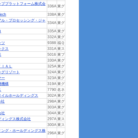
ッププラットフォーム株式会
336A
東グ
ech
338A
東グ
アル・プロセッシング・ジャ
334A
東グ
ロ
335A
東グ
332A
東グ
ッツ
9388
福Ｑ
ックス
331A
東ス
社
5016
東プ
330A
東グ
ＴＩＡＬ
325A
東グ
ングリゾート
324A
東グ
ヤー
323A
東グ
継機構
319A
東グ
ス
7790
名ネ
タイルホールディングス
302A
東グ
会社
298A
東グ
303A
東グ
会社
304A
東グ
ディングス株式会社
297A
東ス
300A
東ス
ィング・ホールディングス株
296A
東グ