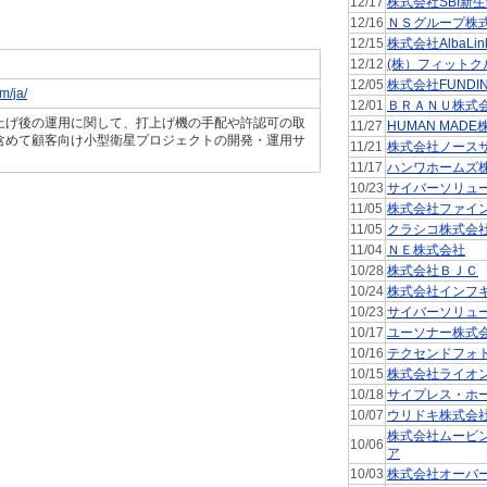
12/17
株式会社SBI新
12/16
ＮＳグループ株
12/15
株式会社AlbaLin
12/12
(株）フィットク
12/05
株式会社FUNDI
m/ja/
12/01
ＢＲＡＮＵ株式
上げ後の運用に関して、打上げ機の手配や許認可の取
11/27
HUMAN MAD
含めて顧客向け小型衛星プロジェクトの開発・運用サ
11/21
株式会社ノース
11/17
ハンワホームズ
10/23
サイバーソリュ
11/05
株式会社ファイ
11/05
クラシコ株式会
11/04
ＮＥ株式会社
10/28
株式会社ＢＪＣ
10/24
株式会社インフ
10/23
サイバーソリュ
10/17
ユーソナー株式
10/16
テクセンドフォ
10/15
株式会社ライオ
10/18
サイプレス・ホ
10/07
ウリドキ株式会
株式会社ムービ
10/06
ア
10/03
株式会社オーバ