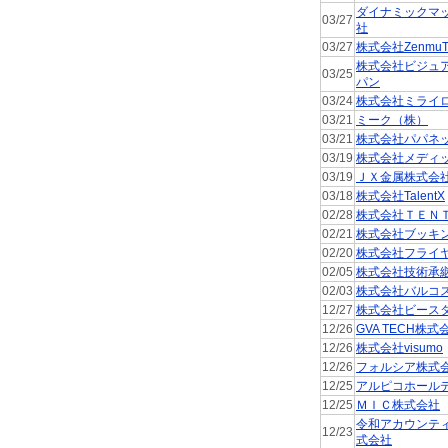
ダイナミックマ
03/27
社
03/27
株式会社ZenmuT
株式会社ビジュ
03/25
パン
03/24
株式会社ミライ
03/21
ミーク（株）
03/21
株式会社パパネ
03/19
株式会社メディ
03/19
ＪＸ金属株式会
03/18
株式会社TalentX
02/28
株式会社ＴＥＮ
02/21
株式会社ブッキ
02/20
株式会社フライ
02/05
株式会社技術承
02/03
株式会社バルコ
12/27
株式会社ビース
12/26
GVA TECH株式
12/26
株式会社visumo
12/26
フォルシア株式
12/25
アルピコホール
12/25
ＭＩＣ株式会社
令和アカウンテ
12/23
式会社