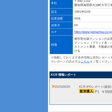
〒490-1142
本社
愛知県海部郡大治町大字三
設立
1991年03月
従業員数
40名
決算月
04
ＨＰ
https://www.yamachuu.co.jp
都市型分譲マンションの企
マンション（ブランド名：
特徴
ストメント事業、不動産の
ける
※掲載しております基本情報は原則レポート
※レポートの読み方は
こちら
をご覧ください
KCR 情報レポート
2025/06/30
KCR-IPOレポート(最新
P1 ￥550