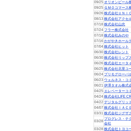
09/25
オリオンビール
09/25
ＧＭＯコマース
09/26
株式会社ＵＮＩ
08/13
株式会社アクセ
07/18
株式会社山忠
07/24
フラー株式会社
07/18
株式会社みのや
07/16
かがやきホール
07/04
株式会社ヒット
06/30
株式会社レント
06/30
株式会社リップ
06/26
株式会社エータ
06/25
株式会社北里コ
06/24
プリモグローバ
06/23
ウェルネス・コ
06/21
伊澤タオル株式
04/25
エレベーターコ
04/24
株式会社LIFE CR
04/22
デジタルグリッ
04/07
株式会社ＩＡＣ
03/31
株式会社ジグザ
プログレス・テ
03/28
会社
03/28
株式会社トヨコ