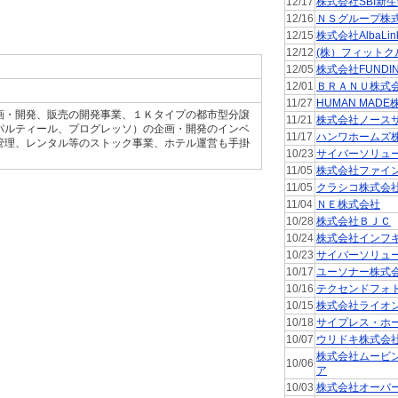
12/17
株式会社SBI新
12/16
ＮＳグループ株
12/15
株式会社AlbaLin
12/12
(株）フィットク
12/05
株式会社FUNDI
12/01
ＢＲＡＮＵ株式
11/27
HUMAN MAD
画・開発、販売の開発事業、１Ｋタイプの都市型分譲
11/21
株式会社ノース
パルティール、プログレッソ）の企画・開発のインベ
11/17
ハンワホームズ
管理、レンタル等のストック事業、ホテル運営も手掛
10/23
サイバーソリュ
11/05
株式会社ファイ
11/05
クラシコ株式会
11/04
ＮＥ株式会社
10/28
株式会社ＢＪＣ
10/24
株式会社インフ
10/23
サイバーソリュ
10/17
ユーソナー株式
10/16
テクセンドフォ
10/15
株式会社ライオ
10/18
サイプレス・ホ
10/07
ウリドキ株式会
株式会社ムービ
10/06
ア
10/03
株式会社オーバ