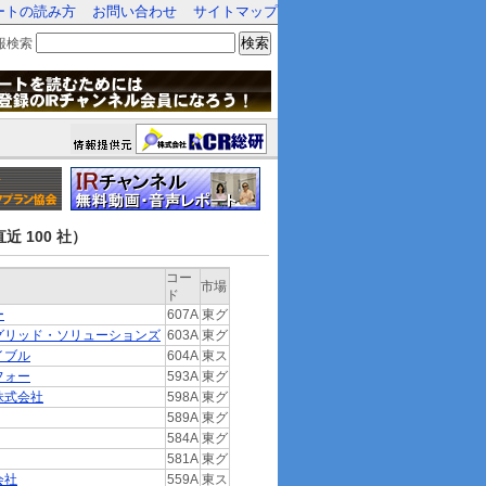
ートの読み方
お問い合わせ
サイトマップ
検索
報検索
近 100 社）
コー
市場
ド
ー
607A
東グ
グリッド・ソリューションズ
603A
東グ
イブル
604A
東ス
フォー
593A
東グ
株式会社
598A
東グ
589A
東グ
584A
東グ
581A
東グ
会社
559A
東ス