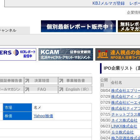
KBJメルマガ登録
レポ
企業情
チャンネル
IPO企業リスト（直
公開
会社名
日
08/04
株式会社エブリ
07/29
株式会社アイ・
07/29
株式会社ビーエ
市場
名メ
07/22
株式会社ティア
07/15
チャットプラス
株価
Yahoo!株価
06/30
ネイス株式会社
06/23
LINKX株式会社
06/16
ＧＯ株式会社
04/24
梅乃宿酒造株式