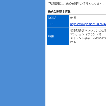
下記情報は、株式公開時の情報となります。
株式公開基本情報
決算月
04月
ＨＰ
https://www.yamachuu.co.jp
都市型分譲マンションの企
マンション（ブランド名：
特徴
ストメント事業、不動産の
ける