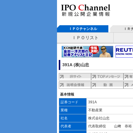
ＩＰＯチャンネル
ＩＲ
ＩＰＯリスト
391A (株)山忠
基本情報
証券コード
391A
業種
不動産業
社名
株式会社山忠
代表者
代表取締役 山﨑 恭裕