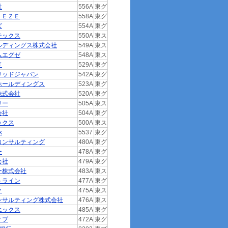
社
556A
東グ
ＥＥＺＥ
558A
東グ
ズ
554A
東グ
テックス
550A
東ス
ルディングス株式会社
549A
東ス
ムエグゼ
548A
東ス
ド
529A
東グ
リッドジャパン
542A
東グ
ホールディングス
523A
東グ
株式会社
520A
東グ
リー
505A
東ス
会社
504A
東グ
ックス
500A
東ス
k
5537
東グ
コンサルティング
480A
東グ
ー
478A
東グ
会社
479A
東グ
ー株式会社
483A
東ス
トライン
477A
東グ
ク
475A
東ス
ンサルティング株式会社
476A
東ス
エックス
485A
東グ
ィブ
472A
東グ