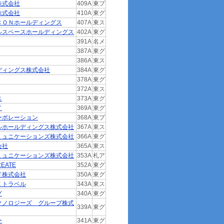
株式会社
409A
東プ
株式会社
410A
東グ
ＣＯＮホールディングス
407A
東ス
ルスペースホールディングス
402A
東グ
391A
名メ
387A
東グ
386A
東ス
ディングス株式会社
384A
東グ
378A
東グ
372A
東ス
ス
373A
東グ
イ
369A
東グ
ーポレーション
368A
東プ
ルホールディングス株式会社
367A
東ス
ミュニケーションズ株式会社
366A
東グ
会社
365A
東ス
ミュニケーションズ株式会社
353A
札ア
EATE
352A
東グ
ド株式会社
350A
東グ
Ｅトラベル
343A
東ス
グ
340A
東グ
クノロジーズ グループ株式
339A
東グ
ー
341A
東グ