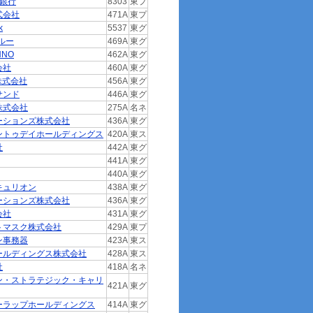
生銀行
8303
東プ
式会社
471A
東プ
k
5537
東グ
ルー
469A
東グ
NNO
462A
東グ
会社
460A
東グ
E株式会社
456A
東グ
サンド
446A
東グ
株式会社
275A
名ネ
ーションズ株式会社
436A
東グ
ントゥデイホールディングス
420A
東ス
社
442A
東グ
441A
東グ
440A
東グ
キュリオン
438A
東グ
ーションズ株式会社
436A
東グ
会社
431A
東グ
トマスク株式会社
429A
東プ
ン事務器
423A
東ス
ールディングス株式会社
428A
東ス
社
418A
名ネ
ン・ストラテジック・キャリ
421A
東グ
ーラップホールディングス
414A
東グ