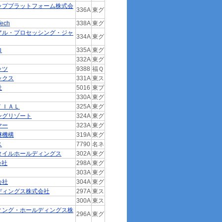
ッププラットフォーム株式会
336A
東グ
ech
338A
東グ
アル・プロセッシング・ジャ
334A
東グ
ロ
335A
東グ
332A
東グ
ッツ
9388
福Ｑ
ックス
331A
東ス
社
5016
東プ
330A
東グ
ＴＩＡＬ
325A
東グ
ングリゾート
324A
東グ
ヤー
323A
東グ
継機構
319A
東グ
ス
7790
名ネ
タイルホールディングス
302A
東グ
会社
298A
東グ
303A
東グ
会社
304A
東グ
ディングス株式会社
297A
東ス
300A
東ス
ィング・ホールディングス株
296A
東グ