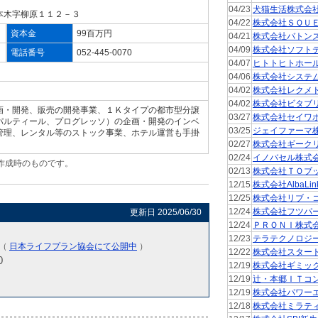
04/23
犬猫生活株式会
本木字柳原１１２－３
04/22
株式会社ＳＱＵ
資本金
99百万円
04/21
株式会社バトン
04/09
株式会社ソフト
電話番号
052-445-0070
04/07
ヒトトヒトホー
04/06
株式会社システ
04/02
株式会社レクメ
04/02
株式会社ビタブ
画・開発、販売の開発事業、１Ｋタイプの都市型分譲
03/27
株式会社セイワ
パルティール、プログレッソ）の企画・開発のインベ
03/25
ジェイファーマ
管理、レンタル等のストック事業、ホテル運営も手掛
02/27
株式会社ギーク
02/24
イノバセル株式
作成時のものです。
02/13
株式会社ＴＯブ
。
12/15
株式会社AlbaLin
12/25
株式会社リブ・
12/24
株式会社フツパ
更新日 2025/06/30
12/24
ＰＲＯＮＩ株式
12/23
テラテクノロジ
)（
日本ライフプラン協会にて公開中
）
12/22
株式会社スター
0
12/19
株式会社ギミッ
12/19
辻・本郷ＩＴコ
12/19
株式会社パワー
12/18
株式会社ミラテ