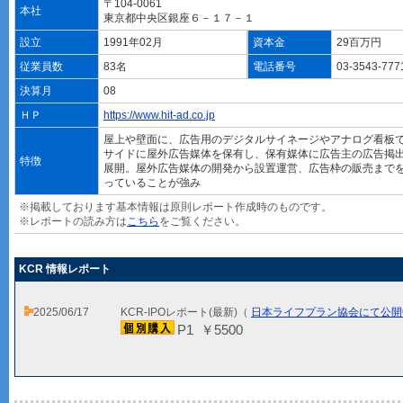
〒104-0061
本社
東京都中央区銀座６－１７－１
設立
1991年02月
資本金
29百万円
従業員数
83名
電話番号
03-3543-77
決算月
08
ＨＰ
https://www.hit-ad.co.jp
屋上や壁面に、広告用のデジタルサイネージやアナログ看板
サイドに屋外広告媒体を保有し、保有媒体に広告主の広告掲
特徴
展開。屋外広告媒体の開発から設置運営、広告枠の販売まで
っていることが強み
※掲載しております基本情報は原則レポート作成時のものです。
※レポートの読み方は
こちら
をご覧ください。
KCR 情報レポート
2025/06/17
KCR-IPOレポート(最新)（
日本ライフプラン協会にて公開
P1 ￥5500