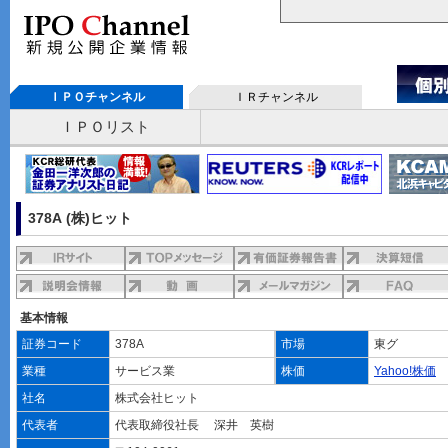
ＩＰＯチャンネル
ＩＲチャンネル
ＩＰＯリスト
378A (株)ヒット
基本情報
証券コード
378A
市場
東グ
業種
サービス業
株価
Yahoo!株価
社名
株式会社ヒット
代表者
代表取締役社長 深井 英樹