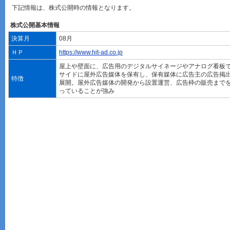
下記情報は、株式公開時の情報となります。
株式公開基本情報
決算月
08月
ＨＰ
https://www.hit-ad.co.jp
屋上や壁面に、広告用のデジタルサイネージやアナログ看板
サイドに屋外広告媒体を保有し、保有媒体に広告主の広告掲
特徴
展開。屋外広告媒体の開発から設置運営、広告枠の販売まで
っていることが強み