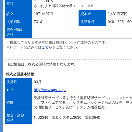
〒330-0075
本社
さいたま市浦和区針ケ谷４－３－２５
設立
1971年07月
資本金
1,431百万円
従業員数
731名
電話番号
048－825－60
競合･類似
会社
※掲載しております基本情報は原則レポート作成時のものです。
※レポートの読み方は
こちら
をご覧ください。
下記情報は、株式公開時の情報となります。
株式公開基本情報
決算月
03月
ＨＰ
http://www.ags.co.jp/
受託計算サービス等を行う「情報処理サービス」、ソフトの
特徴
「ソフトウエア開発」、システムパッケージ商品の販売・導
の他情報サービス」及び「システム機器販売」
競合・類似
NID2349、電算システム3630、電算3640
会社