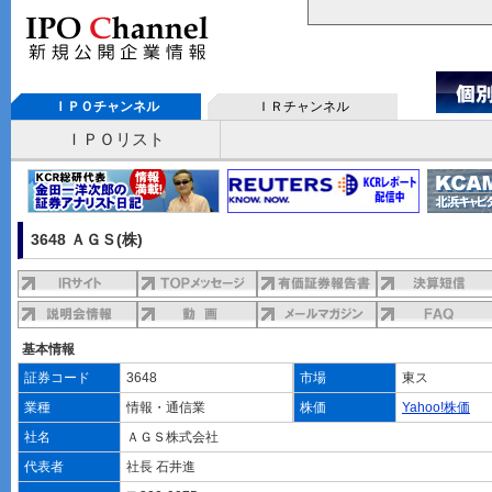
ＩＰＯチャンネル
ＩＲチャンネル
ＩＰＯリスト
3648 ＡＧＳ(株)
基本情報
証券コード
3648
市場
東ス
業種
情報・通信業
株価
Yahoo!株価
社名
ＡＧＳ株式会社
代表者
社長 石井進