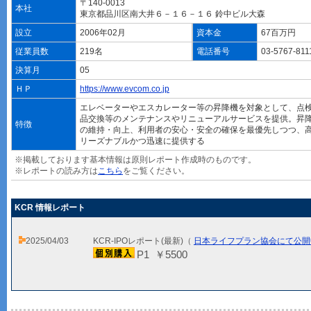
〒140-0013
本社
東京都品川区南大井６－１６－１６ 鈴中ビル大森
設立
2006年02月
資本金
67百万円
従業員数
219名
電話番号
03-5767-81
決算月
05
ＨＰ
https://www.evcom.co.jp
エレベーターやエスカレーター等の昇降機を対象として、点
品交換等のメンテナンスやリニューアルサービスを提供。昇
特徴
の維持・向上、利用者の安心・安全の確保を最優先しつつ、
リーズナブルかつ迅速に提供する
※掲載しております基本情報は原則レポート作成時のものです。
※レポートの読み方は
こちら
をご覧ください。
KCR 情報レポート
2025/04/03
KCR-IPOレポート(最新)（
日本ライフプラン協会にて公開
P1 ￥5500