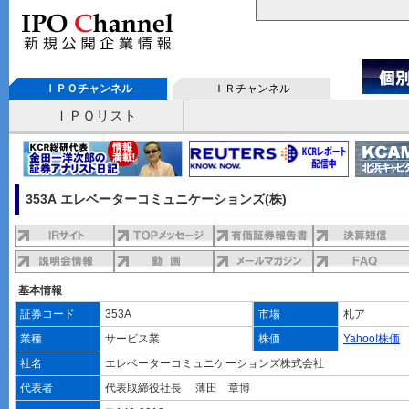
ＩＰＯチャンネル
ＩＲチャンネル
ＩＰＯリスト
353A エレベーターコミュニケーションズ(株)
基本情報
証券コード
353A
市場
札ア
業種
サービス業
株価
Yahoo!株価
社名
エレベーターコミュニケーションズ株式会社
代表者
代表取締役社長 薄田 章博