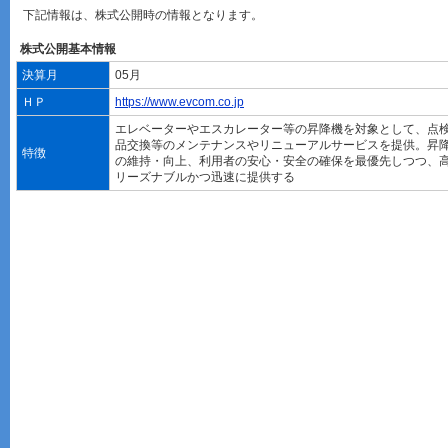
下記情報は、株式公開時の情報となります。
株式公開基本情報
決算月
05月
ＨＰ
https://www.evcom.co.jp
エレベーターやエスカレーター等の昇降機を対象として、点
品交換等のメンテナンスやリニューアルサービスを提供。昇
特徴
の維持・向上、利用者の安心・安全の確保を最優先しつつ、
リーズナブルかつ迅速に提供する