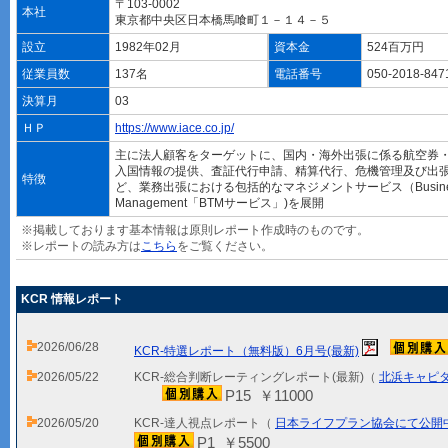
〒103-0002
本社
東京都中央区日本橋馬喰町１－１４－５
設立
1982年02月
資本金
524百万円
従業員数
137名
電話番号
050-2018-84
決算月
03
ＨＰ
https://www.iace.co.jp/
主に法人顧客をターゲットに、国内・海外出張に係る航空券
入国情報の提供、査証代行申請、精算代行、危機管理及び出
特徴
ど、業務出張における包括的なマネジメントサービス（Business 
Management「BTMサービス」)を展開
※掲載しております基本情報は原則レポート作成時のものです。
※レポートの読み方は
こちら
をご覧ください。
KCR 情報レポート
2026/06/28
KCR-特選レポート（無料版）6月号(最新)
2026/05/22
KCR-総合判断レーティングレポート(最新)（
北浜キャピ
P15 ￥11000
2026/05/20
KCR-達人視点レポート（
日本ライフプラン協会にて公開
P1 ￥5500