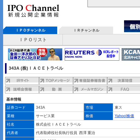
ＩＰＯチャンネル
ＩＲチャンネル
ＩＰＯリスト
343A (株)ＩＡＣＥトラベル
基本情報
証券コード
343A
市場
東ス
業種
サービス業
株価
Yahoo!株価
社名
株式会社ＩＡＣＥトラベル
代表者
代表取締役社長執行役員 西澤 重治