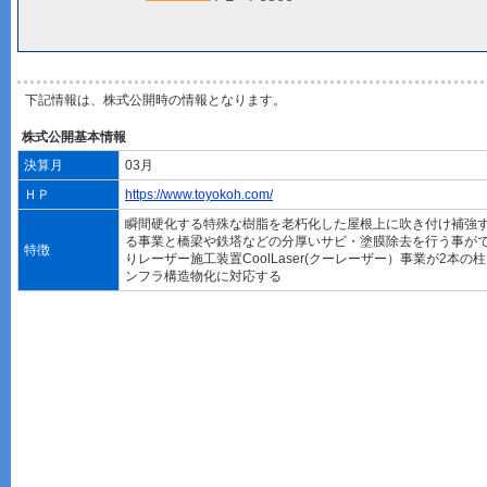
下記情報は、株式公開時の情報となります。
株式公開基本情報
決算月
03月
ＨＰ
https://www.toyokoh.com/
瞬間硬化する特殊な樹脂を老朽化した屋根上に吹き付け補強する
る事業と橋梁や鉄塔などの分厚いサビ・塗膜除去を行う事が
特徴
りレーザー施工装置CoolLaser(クーレーザー）事業が2本
ンフラ構造物化に対応する