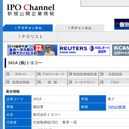
ＩＰＯチャンネル
ＩＲチャンネル
ＩＰＯリスト
341A (株)トヨコー
基本情報
証券コード
341A
市場
東グ
業種
建設業
株価
Yahoo!株価
社名
株式会社トヨコー
代表者
代表取締役CEO 豊澤 一晃