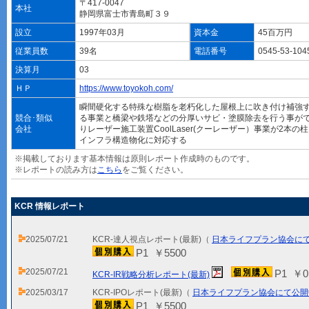
〒417-0047
本社
静岡県富士市青島町３９
設立
1997年03月
資本金
45百万円
従業員数
39名
電話番号
0545-53-10
決算月
03
ＨＰ
https://www.toyokoh.com/
瞬間硬化する特殊な樹脂を老朽化した屋根上に吹き付け補強する
競合･類似
る事業と橋梁や鉄塔などの分厚いサビ・塗膜除去を行う事が
会社
りレーザー施工装置CoolLaser(クーレーザー）事業が2本
インフラ構造物化に対応する
※掲載しております基本情報は原則レポート作成時のものです。
※レポートの読み方は
こちら
をご覧ください。
KCR 情報レポート
2025/07/21
KCR-達人視点レポート(最新)（
日本ライフプラン協会に
P1 ￥5500
2025/07/21
P1 ￥0
KCR-IR戦略分析レポート(最新)
2025/03/17
KCR-IPOレポート(最新)（
日本ライフプラン協会にて公開
P1 ￥5500