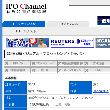
ＩＰＯチャンネル
ＩＲチャンネル
ＩＰＯリスト
334A (株)ビジュアル・プロセッシング・ジャパン
基本情報
証券コード
334A
市場
東グ
業種
情報・通信業
株価
Yahoo!株価
社名
株式会社ビジュアル・プロセッシング・ジャパン
代表者
代表取締役社長 三村 博明