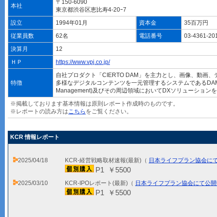
〒150-6090
本社
東京都渋谷区恵比寿4-20ｰ7
設立
1994年01月
資本金
35百万円
従業員数
62名
電話番号
03-4361-20
決算月
12
ＨＰ
https://www.vpj.co.jp/
自社プロダクト「CIERTO DAM」を主力とし、画像、動画
特徴
多様なデジタルコンテンツを一元管理するシステムであるDAM(Digi
Management)及びその周辺領域においてDXソリューショ
※掲載しております基本情報は原則レポート作成時のものです。
※レポートの読み方は
こちら
をご覧ください。
KCR 情報レポート
2025/04/18
KCR-経営戦略取材速報(最新)（
日本ライフプラン協会に
P1 ￥5500
2025/03/10
KCR-IPOレポート(最新)（
日本ライフプラン協会にて公開
P1 ￥5500