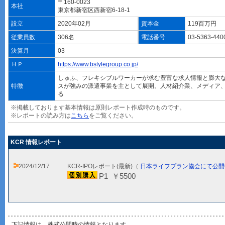
〒160-0023
本社
東京都新宿区西新宿6-18-1
設立
2020年02月
資本金
119百万円
従業員数
306名
電話番号
03-5363-44
決算月
03
ＨＰ
https://www.bstylegroup.co.jp/
しゅふ、フレキシブルワーカーが求む豊富な求人情報と膨大
特徴
スが強みの派遣事業を主として展開。人材紹介業、メディア、
る
※掲載しております基本情報は原則レポート作成時のものです。
※レポートの読み方は
こちら
をご覧ください。
KCR 情報レポート
2024/12/17
KCR-IPOレポート(最新)（
日本ライフプラン協会にて公開
P1 ￥5500
下記情報は、株式公開時の情報となります。