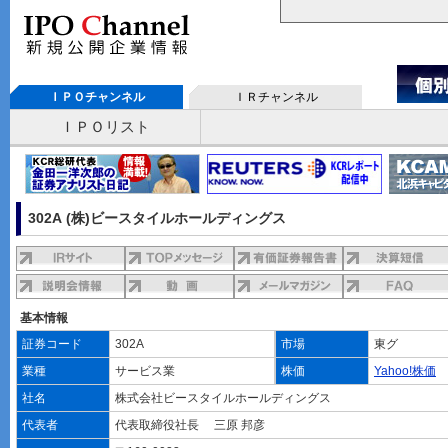
ＩＰＯチャンネル
ＩＲチャンネル
ＩＰＯリスト
302A (株)ビースタイルホールディングス
基本情報
証券コード
302A
市場
東グ
業種
サービス業
株価
Yahoo!株価
社名
株式会社ビースタイルホールディングス
代表者
代表取締役社長 三原 邦彦