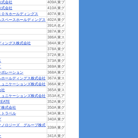
株式会社
409A
東プ
株式会社
410A
東グ
ＣＯＮホールディングス
407A
東ス
ルスペースホールディングス
402A
東グ
391A
名メ
387A
東グ
386A
東ス
ディングス株式会社
384A
東グ
378A
東グ
372A
東ス
ス
373A
東グ
イ
369A
東グ
ーポレーション
368A
東プ
ルホールディングス株式会社
367A
東ス
ミュニケーションズ株式会社
366A
東グ
会社
365A
東ス
ミュニケーションズ株式会社
353A
札ア
EATE
352A
東グ
ド株式会社
350A
東グ
Ｅトラベル
343A
東ス
グ
340A
東グ
クノロジーズ グループ株式
339A
東グ
ー
341A
東グ