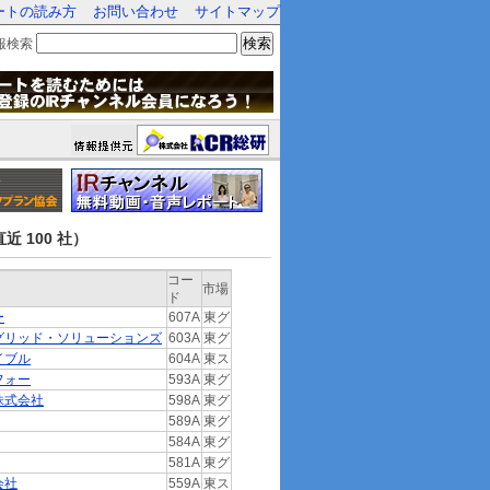
ートの読み方
お問い合わせ
サイトマップ
検索
報検索
近 100 社）
コー
市場
ド
ー
607A
東グ
グリッド・ソリューションズ
603A
東グ
イブル
604A
東ス
フォー
593A
東グ
株式会社
598A
東グ
589A
東グ
584A
東グ
581A
東グ
会社
559A
東ス