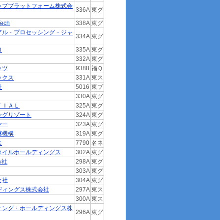
ッププラットフォーム株式会
336A
東グ
ech
338A
東グ
アル・プロセッシング・ジャ
334A
東グ
ロ
335A
東グ
332A
東グ
ッツ
9388
福Ｑ
ックス
331A
東ス
社
5016
東プ
330A
東グ
ＴＩＡＬ
325A
東グ
ングリゾート
324A
東グ
ヤー
323A
東グ
継機構
319A
東グ
ス
7790
名ネ
タイルホールディングス
302A
東グ
会社
298A
東グ
303A
東グ
会社
304A
東グ
ディングス株式会社
297A
東ス
300A
東ス
ィング・ホールディングス株
296A
東グ