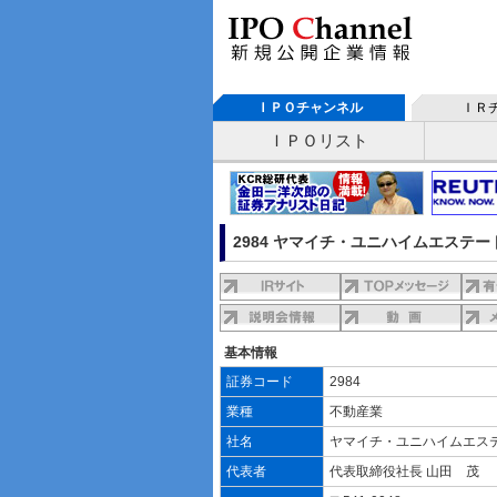
ＩＰＯチャンネル
ＩＲ
ＩＰＯリスト
2984 ヤマイチ・ユニハイムエステート
基本情報
証券コード
2984
業種
不動産業
社名
ヤマイチ・ユニハイムエス
代表者
代表取締役社長 山田 茂