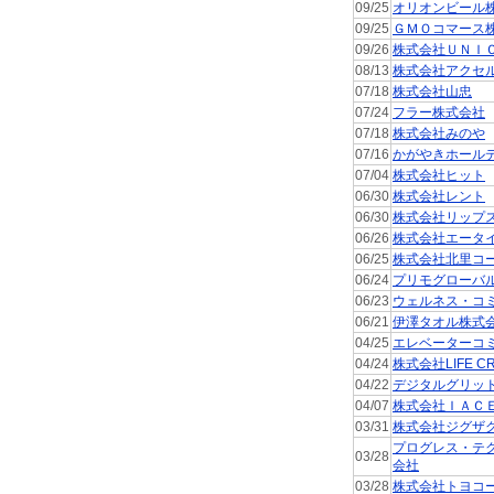
09/25
オリオンビール
09/25
ＧＭＯコマース
09/26
株式会社ＵＮＩ
08/13
株式会社アクセ
07/18
株式会社山忠
07/24
フラー株式会社
07/18
株式会社みのや
07/16
かがやきホール
07/04
株式会社ヒット
06/30
株式会社レント
06/30
株式会社リップ
06/26
株式会社エータ
06/25
株式会社北里コ
06/24
プリモグローバ
06/23
ウェルネス・コ
06/21
伊澤タオル株式
04/25
エレベーターコ
04/24
株式会社LIFE CR
04/22
デジタルグリッ
04/07
株式会社ＩＡＣ
03/31
株式会社ジグザ
プログレス・テ
03/28
会社
03/28
株式会社トヨコ