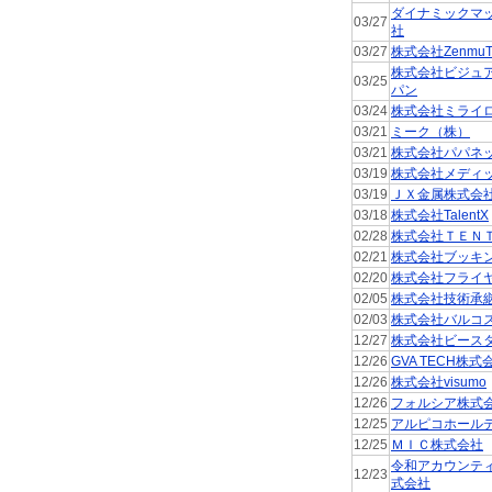
ダイナミックマ
03/27
社
03/27
株式会社ZenmuT
株式会社ビジュ
03/25
パン
03/24
株式会社ミライ
03/21
ミーク（株）
03/21
株式会社パパネ
03/19
株式会社メディ
03/19
ＪＸ金属株式会
03/18
株式会社TalentX
02/28
株式会社ＴＥＮ
02/21
株式会社ブッキ
02/20
株式会社フライ
02/05
株式会社技術承
02/03
株式会社バルコ
12/27
株式会社ビース
12/26
GVA TECH株式
12/26
株式会社visumo
12/26
フォルシア株式
12/25
アルピコホール
12/25
ＭＩＣ株式会社
令和アカウンテ
12/23
式会社