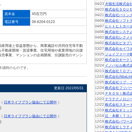
04/23
犬猫生活株式会
７
04/22
株式会社ＳＱＵ
資本金
45百万円
04/21
株式会社バトン
04/09
株式会社ソフト
電話番号
06-6204-0123
04/07
ヒトトヒトホー
04/06
株式会社システ
04/02
株式会社レクメ
04/02
株式会社ビタブ
動産用途と収益形態から、商業施設や共同住宅等不動
03/27
株式会社セイワ
る不動産開発・賃貸事業、住宅用地や産業用地の分譲
03/25
ジェイファーマ
販売事業、マンションの企画開発、分譲販売のマンシ
02/27
株式会社ギーク
02/24
イノバセル株式
作成時のものです。
02/13
株式会社ＴＯブ
。
12/15
株式会社AlbaLin
12/25
株式会社リブ・
12/24
株式会社フツパ
更新日 2022/05/31
12/24
ＰＲＯＮＩ株式
12/23
テラテクノロジ
)（
日本ライフプラン協会にて公開中
）
12/22
株式会社スター
0
12/19
株式会社ギミッ
12/19
辻・本郷ＩＴコ
)（
日本ライフプラン協会にて公開中
）
0
12/19
株式会社パワー
12/18
株式会社ミラテ