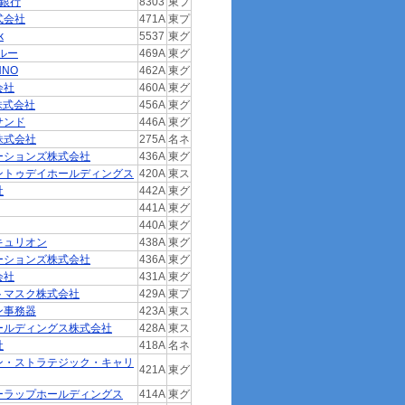
生銀行
8303
東プ
式会社
471A
東プ
k
5537
東グ
ルー
469A
東グ
NNO
462A
東グ
会社
460A
東グ
E株式会社
456A
東グ
サンド
446A
東グ
株式会社
275A
名ネ
ーションズ株式会社
436A
東グ
ントゥデイホールディングス
420A
東ス
社
442A
東グ
441A
東グ
440A
東グ
キュリオン
438A
東グ
ーションズ株式会社
436A
東グ
会社
431A
東グ
トマスク株式会社
429A
東プ
ン事務器
423A
東ス
ールディングス株式会社
428A
東ス
社
418A
名ネ
ン・ストラテジック・キャリ
421A
東グ
ーラップホールディングス
414A
東グ