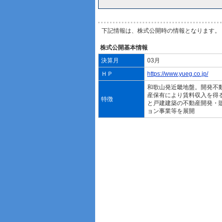
下記情報は、株式公開時の情報となります。
株式公開基本情報
決算月
03月
ＨＰ
https://www.yueg.co.jp/
和歌山発近畿地盤。開発不
産保有により賃料収入を得
特徴
と戸建建築の不動産開発・
ョン事業等を展開