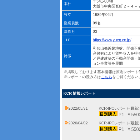
〒541-0048
本社
大阪市中央区瓦町２－４－
設立
1989年06月
従業員数
99名
決算月
03
ＨＰ
https://www.yueg.co.jp/
和歌山発近畿地盤。開発不
産保有により賃料収入を得
特徴
と戸建建築の不動産開発・
ョン事業等を展開
※掲載しております基本情報は原則レポート
※レポートの読み方は
こちら
をご覧ください
KCR 情報レポート
2022/05/31
KCR-IPOレポート(最新
P1 ￥550
2020/04/02
KCR-IPOレポート(最新
P1 ￥550