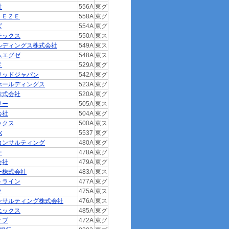
社
556A
東グ
ＥＥＺＥ
558A
東グ
ズ
554A
東グ
テックス
550A
東ス
ルディングス株式会社
549A
東ス
ムエグゼ
548A
東ス
ド
529A
東グ
リッドジャパン
542A
東グ
ホールディングス
523A
東グ
株式会社
520A
東グ
リー
505A
東ス
会社
504A
東グ
ックス
500A
東ス
k
5537
東グ
コンサルティング
480A
東グ
ー
478A
東グ
会社
479A
東グ
ー株式会社
483A
東ス
トライン
477A
東グ
ク
475A
東ス
ンサルティング株式会社
476A
東ス
エックス
485A
東グ
ィブ
472A
東グ