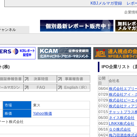
KBJメルマガ登録
レポ
企業情
チャンネル
(株)
IPO企業リスト（直
公開
会社名
日
08/04
株式会社エブリ
07/29
株式会社アイ・
07/29
株式会社ビーエ
市場
東ス
07/22
株式会社ティア
07/15
チャットプラス
株価
Yahoo!株価
06/30
ネイス株式会社
テート株式会社
06/23
LINKX株式会社
06/16
ＧＯ株式会社
04/24
梅乃宿酒造株式