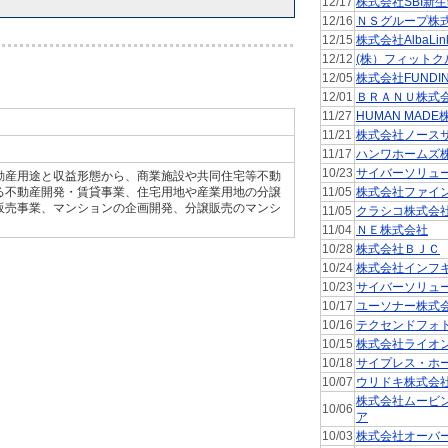
12/17
株式会社SBI新
12/16
ＮＳグループ株
12/15
株式会社AlbaLin
12/12
(株）フィットク
12/05
株式会社FUNDI
12/01
ＢＲＡＮＵ株式
11/27
HUMAN MAD
11/21
株式会社ノース
11/17
ハンワホームズ
10/23
サイバーソリュ
動産用途と収益形態から、商業施設や共同住宅等不動
る不動産開発・賃貸事業、住宅用地や産業用地の分譲
11/05
株式会社ファイ
販売事業、マンションの企画開発、分譲販売のマンシ
11/05
クラシコ株式会
11/04
ＮＥ株式会社
10/28
株式会社ＢＪＣ
10/24
株式会社インフ
10/23
サイバーソリュ
10/17
ユーソナー株式
10/16
テクセンドフォ
10/15
株式会社ライオ
10/18
サイプレス・ホ
10/07
ウリドキ株式会
株式会社ムービ
10/06
ア
10/03
株式会社オーバ