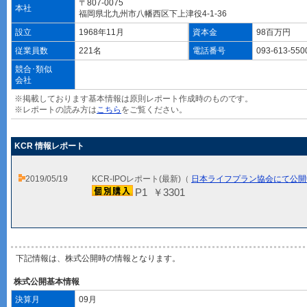
〒807-0075
本社
福岡県北九州市八幡西区下上津役4-1-36
設立
1968年11月
資本金
98百万円
従業員数
221名
電話番号
093-613-55
競合･類似
会社
※掲載しております基本情報は原則レポート作成時のものです。
※レポートの読み方は
こちら
をご覧ください。
KCR 情報レポート
2019/05/19
KCR-IPOレポート(最新)（
日本ライフプラン協会にて公開
P1 ￥3301
下記情報は、株式公開時の情報となります。
株式公開基本情報
決算月
09月