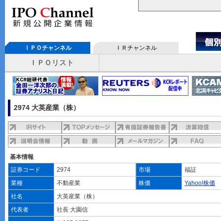
ＩＰＯチャンネル
ＩＲチャンネル
ＩＰＯリスト
2974 大英産業（株）
基本情報
証券コード
2974
市場
福証
業種
不動産業
株価
Yahoo!株価
社名
大英産業（株）
代表者
社長 大園信