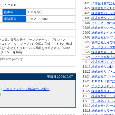
04/23
犬猫生活株式会
芋川１２６０
04/22
株式会社ＳＱＵ
資本金
126百万円
04/21
株式会社バトン
04/09
株式会社ソフト
電話番号
026-219-3902
04/07
ヒトトヒトホー
04/06
株式会社システ
04/02
株式会社レクメ
04/02
株式会社ビタブ
ース等の商品を扱う「サンクゼール」ブランドと
03/27
株式会社セイワ
メストア」をコンセプトに全国の美味、こだわり食材
03/25
ジェイファーマ
を中心としたグローバル展開を目的とする「Kuze
の商品ブランドを展開
02/27
株式会社ギーク
02/24
イノバセル株式
作成時のものです。
02/13
株式会社ＴＯブ
。
12/15
株式会社AlbaLin
12/25
株式会社リブ・
12/24
株式会社フツパ
更新日 2022/12/07
12/24
ＰＲＯＮＩ株式
12/23
テラテクノロジ
)（
日本ライフプラン協会にて公開中
）
12/22
株式会社スター
0
12/19
株式会社ギミッ
12/19
辻・本郷ＩＴコ
12/19
株式会社パワー
12/18
株式会社ミラテ