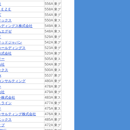
社
556A
東グ
ＥＥＺＥ
558A
東グ
ズ
554A
東グ
テックス
550A
東ス
ルディングス株式会社
549A
東ス
ムエグゼ
548A
東ス
ド
529A
東グ
リッドジャパン
542A
東グ
ホールディングス
523A
東グ
株式会社
520A
東グ
リー
505A
東ス
会社
504A
東グ
ックス
500A
東ス
k
5537
東グ
コンサルティング
480A
東グ
ー
478A
東グ
会社
479A
東グ
ー株式会社
483A
東ス
トライン
477A
東グ
ク
475A
東ス
ンサルティング株式会社
476A
東ス
エックス
485A
東グ
ィブ
472A
東グ