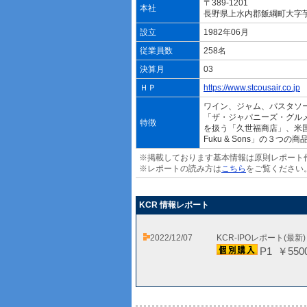
〒389-1201
本社
長野県上水内郡飯綱町大字
設立
1982年06月
従業員数
258名
決算月
03
ＨＰ
https://www.stcousair.co.jp
ワイン、ジャム、パスタソ
「ザ・ジャパニーズ・グル
特徴
を扱う「久世福商店」、米国
Fuku & Sons」の３つ
※掲載しております基本情報は原則レポート
※レポートの読み方は
こちら
をご覧ください
KCR 情報レポート
2022/12/07
KCR-IPOレポート(最新
P1 ￥550