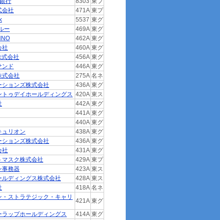
生銀行
8303
東プ
式会社
471A
東プ
k
5537
東グ
ルー
469A
東グ
NNO
462A
東グ
会社
460A
東グ
E株式会社
456A
東グ
サンド
446A
東グ
株式会社
275A
名ネ
ーションズ株式会社
436A
東グ
ントゥデイホールディングス
420A
東ス
社
442A
東グ
441A
東グ
440A
東グ
キュリオン
438A
東グ
ーションズ株式会社
436A
東グ
会社
431A
東グ
トマスク株式会社
429A
東プ
ン事務器
423A
東ス
ールディングス株式会社
428A
東ス
社
418A
名ネ
ン・ストラテジック・キャリ
421A
東グ
ーラップホールディングス
414A
東グ