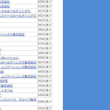
株式会社
409A
東プ
株式会社
410A
東グ
ＣＯＮホールディングス
407A
東ス
ルスペースホールディングス
402A
東グ
391A
名メ
387A
東グ
386A
東ス
ディングス株式会社
384A
東グ
378A
東グ
372A
東ス
ス
373A
東グ
イ
369A
東グ
ーポレーション
368A
東プ
ルホールディングス株式会社
367A
東ス
ミュニケーションズ株式会社
366A
東グ
会社
365A
東ス
ミュニケーションズ株式会社
353A
札ア
EATE
352A
東グ
ド株式会社
350A
東グ
Ｅトラベル
343A
東ス
グ
340A
東グ
クノロジーズ グループ株式
339A
東グ
ー
341A
東グ