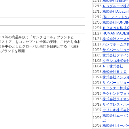
12/17
株式会社SBI新
12/16
ＮＳグループ株
12/15
株式会社AlbaLin
12/12
(株）フィットク
12/05
株式会社FUNDI
12/01
ＢＲＡＮＵ株式
11/27
HUMAN MAD
ース等の商品を扱う「サンクゼール」ブランドと
11/21
株式会社ノース
メストア」をコンセプトに全国の美味、こだわり食材
11/17
ハンワホームズ
を中心としたグローバル展開を目的とする「Kuze
10/23
サイバーソリュ
の商品ブランドを展開
11/05
株式会社ファイ
11/05
クラシコ株式会
11/04
ＮＥ株式会社
10/28
株式会社ＢＪＣ
10/24
株式会社インフ
10/23
サイバーソリュ
10/17
ユーソナー株式
10/16
テクセンドフォ
10/15
株式会社ライオ
10/18
サイプレス・ホ
10/07
ウリドキ株式会
株式会社ムービ
10/06
ア
10/03
株式会社オーバ