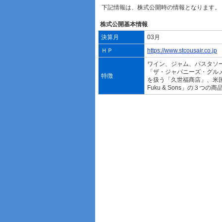
下記情報は、株式公開時の情報となります。
株式公開基本情報
決算月
03月
ＨＰ
https://www.stcousair.co.jp
ワイン、ジャム、パスタソ
「ザ・ジャパニーズ・グル
特徴
を扱う「久世福商店」、米国
Fuku & Sons」の３つ