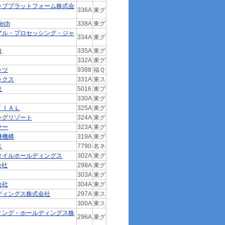
ッププラットフォーム株式会
336A
東グ
ech
338A
東グ
アル・プロセッシング・ジャ
334A
東グ
ロ
335A
東グ
332A
東グ
ッツ
9388
福Ｑ
ックス
331A
東ス
社
5016
東プ
330A
東グ
ＴＩＡＬ
325A
東グ
ングリゾート
324A
東グ
ヤー
323A
東グ
継機構
319A
東グ
ス
7790
名ネ
タイルホールディングス
302A
東グ
会社
298A
東グ
303A
東グ
会社
304A
東グ
ディングス株式会社
297A
東ス
300A
東ス
ィング・ホールディングス株
296A
東グ