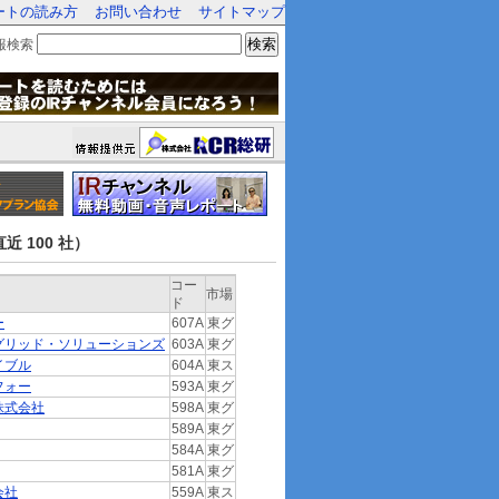
ートの読み方
お問い合わせ
サイトマップ
検索
報検索
近 100 社）
コー
市場
ド
ー
607A
東グ
グリッド・ソリューションズ
603A
東グ
イブル
604A
東ス
フォー
593A
東グ
株式会社
598A
東グ
589A
東グ
584A
東グ
581A
東グ
会社
559A
東ス