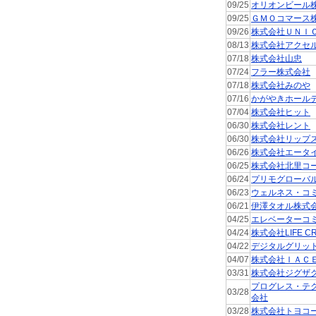
09/25
オリオンビール
09/25
ＧＭＯコマース
09/26
株式会社ＵＮＩ
08/13
株式会社アクセ
07/18
株式会社山忠
07/24
フラー株式会社
07/18
株式会社みのや
07/16
かがやきホール
07/04
株式会社ヒット
06/30
株式会社レント
06/30
株式会社リップ
06/26
株式会社エータ
06/25
株式会社北里コ
06/24
プリモグローバ
06/23
ウェルネス・コ
06/21
伊澤タオル株式
04/25
エレベーターコ
04/24
株式会社LIFE CR
04/22
デジタルグリッ
04/07
株式会社ＩＡＣ
03/31
株式会社ジグザ
プログレス・テ
03/28
会社
03/28
株式会社トヨコ