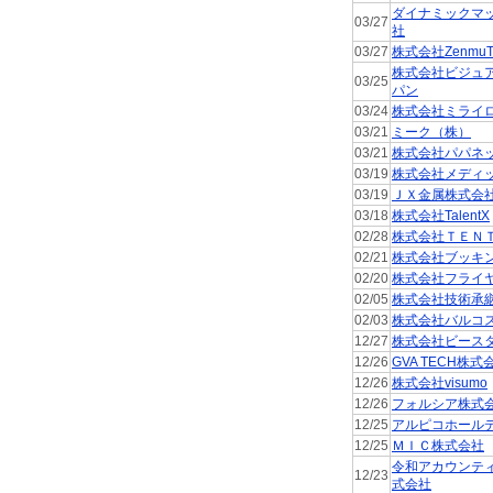
ダイナミックマ
03/27
社
03/27
株式会社ZenmuT
株式会社ビジュ
03/25
パン
03/24
株式会社ミライ
03/21
ミーク（株）
03/21
株式会社パパネ
03/19
株式会社メディ
03/19
ＪＸ金属株式会
03/18
株式会社TalentX
02/28
株式会社ＴＥＮ
02/21
株式会社ブッキ
02/20
株式会社フライ
02/05
株式会社技術承
02/03
株式会社バルコ
12/27
株式会社ビース
12/26
GVA TECH株式
12/26
株式会社visumo
12/26
フォルシア株式
12/25
アルピコホール
12/25
ＭＩＣ株式会社
令和アカウンテ
12/23
式会社