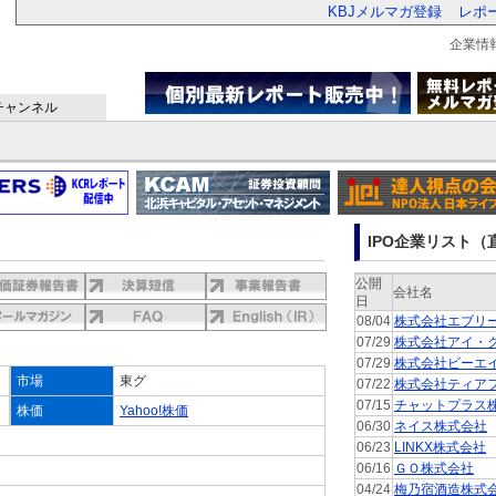
KBJメルマガ登録
レポ
企業情
チャンネル
IPO企業リスト（直
公開
会社名
日
08/04
株式会社エブリ
07/29
株式会社アイ・
07/29
株式会社ビーエ
市場
東グ
07/22
株式会社ティア
07/15
チャットプラス
株価
Yahoo!株価
06/30
ネイス株式会社
06/23
LINKX株式会社
06/16
ＧＯ株式会社
04/24
梅乃宿酒造株式