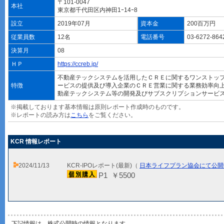
〒101-0047
本社
東京都千代田区内神田1ｰ14ｰ8
設立
2019年07月
資本金
200百万円
従業員数
12名
電話番号
03-6272-86
決算月
08
ＨＰ
https://ccreb.jp/
不動産テックシステムを活用したＣＲＥに関するワンストッ
特徴
ービスの提供及び導入企業のＣＲＥ営業に関する業務効率向
動産テックシステム等の開発及びサブスクリプションサービ
※掲載しております基本情報は原則レポート作成時のものです。
※レポートの読み方は
こちら
をご覧ください。
KCR 情報レポート
2024/11/13
KCR-IPOレポート(最新)（
日本ライフプラン協会にて公開
P1 ￥5500
下記情報は、株式公開時の情報となります。