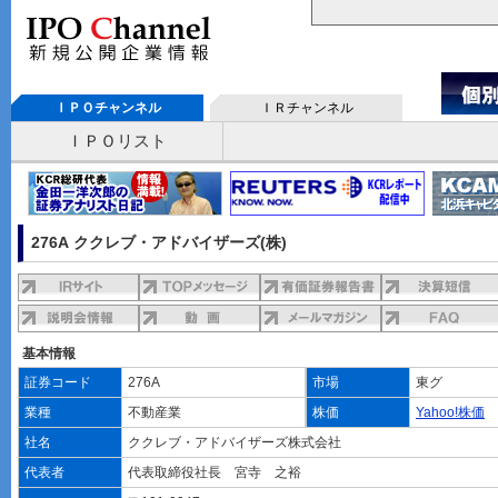
ＩＰＯチャンネル
ＩＲチャンネル
ＩＰＯリスト
276A ククレブ・アドバイザーズ(株)
基本情報
証券コード
276A
市場
東グ
業種
不動産業
株価
Yahoo!株価
社名
ククレブ・アドバイザーズ株式会社
代表者
代表取締役社長 宮寺 之裕