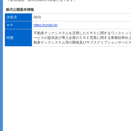
株式公開基本情報
決算月
08月
ＨＰ
https://ccreb.jp/
不動産テックシステムを活用したＣＲＥに関するワンストッ
特徴
ービスの提供及び導入企業のＣＲＥ営業に関する業務効率向
動産テックシステム等の開発及びサブスクリプションサービ