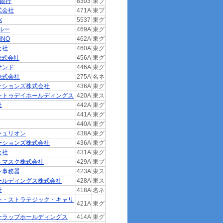
生銀行
8303
東プ
式会社
471A
東プ
k
5537
東グ
ルー
469A
東グ
NNO
462A
東グ
会社
460A
東グ
E株式会社
456A
東グ
サンド
446A
東グ
株式会社
275A
名ネ
ーションズ株式会社
436A
東グ
ントゥデイホールディングス
420A
東ス
社
442A
東グ
441A
東グ
440A
東グ
キュリオン
438A
東グ
ーションズ株式会社
436A
東グ
会社
431A
東グ
トマスク株式会社
429A
東プ
ン事務器
423A
東ス
ールディングス株式会社
428A
東ス
社
418A
名ネ
ン・ストラテジック・キャリ
421A
東グ
ーラップホールディングス
414A
東グ