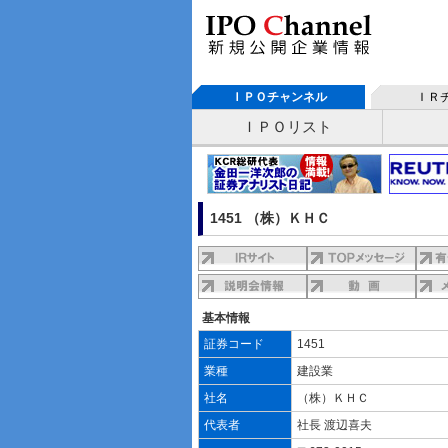
ＩＰＯチャンネル
ＩＲ
ＩＰＯリスト
1451 （株）ＫＨＣ
基本情報
証券コード
1451
業種
建設業
社名
（株）ＫＨＣ
代表者
社長 渡辺喜夫