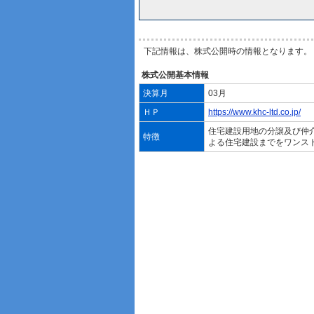
下記情報は、株式公開時の情報となります。
株式公開基本情報
決算月
03月
ＨＰ
https://www.khc-ltd.co.jp/
住宅建設用地の分譲及び仲
特徴
よる住宅建設までをワンス