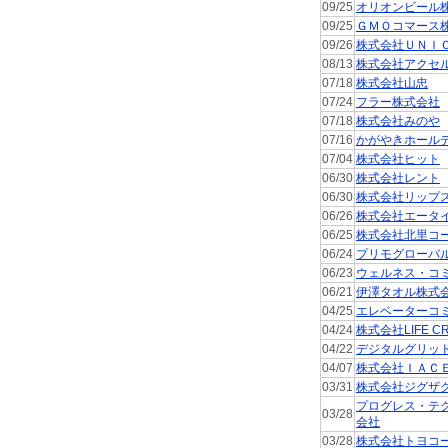
09/25
オリオンビール
09/25
ＧＭＯコマース
09/26
株式会社ＵＮＩ
08/13
株式会社アクセ
07/18
株式会社山忠
07/24
フラー株式会社
07/18
株式会社みのや
07/16
かがやきホール
07/04
株式会社ヒット
06/30
株式会社レント
06/30
株式会社リップ
06/26
株式会社エータ
06/25
株式会社北里コ
06/24
プリモグローバ
06/23
ウェルネス・コ
06/21
伊澤タオル株式
04/25
エレベーターコ
04/24
株式会社LIFE CR
04/22
デジタルグリッ
04/07
株式会社ＩＡＣ
03/31
株式会社ジグザ
プログレス・テ
03/28
会社
03/28
株式会社トヨコ