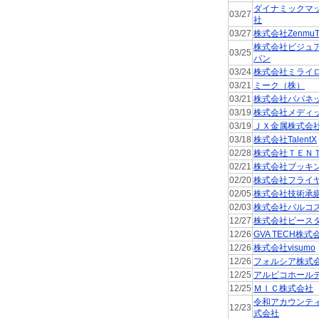
ダイナミックマ
03/27
社
03/27
株式会社ZenmuT
株式会社ビジュ
03/25
パン
03/24
株式会社ミライ
03/21
ミーク（株）
03/21
株式会社パパネ
03/19
株式会社メディ
03/19
ＪＸ金属株式会
03/18
株式会社TalentX
02/28
株式会社ＴＥＮ
02/21
株式会社ブッキ
02/20
株式会社フライ
02/05
株式会社技術承
02/03
株式会社バルコ
12/27
株式会社ビース
12/26
GVA TECH株式
12/26
株式会社visumo
12/26
フォルシア株式
12/25
アルピコホール
12/25
ＭＩＣ株式会社
令和アカウンテ
12/23
式会社