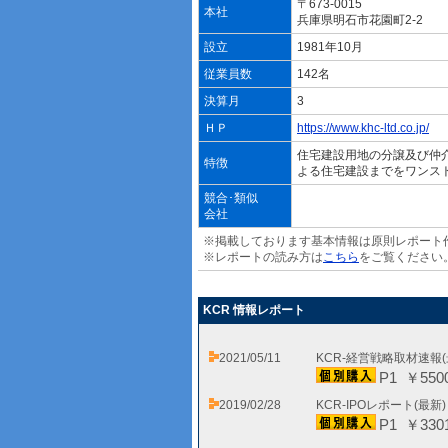
〒673-0015
本社
兵庫県明石市花園町2-2
設立
1981年10月
従業員数
142名
決算月
3
ＨＰ
https://www.khc-ltd.co.jp/
住宅建設用地の分譲及び仲
特徴
よる住宅建設までをワンス
競合･類似
会社
※掲載しております基本情報は原則レポート
※レポートの読み方は
こちら
をご覧ください
KCR 情報レポート
2021/05/11
KCR-経営戦略取材速報
P1 ￥550
2019/02/28
KCR-IPOレポート(最新
P1 ￥330