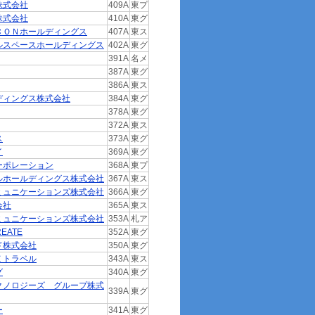
株式会社
409A
東プ
株式会社
410A
東グ
ＣＯＮホールディングス
407A
東ス
ルスペースホールディングス
402A
東グ
391A
名メ
387A
東グ
386A
東ス
ディングス株式会社
384A
東グ
378A
東グ
372A
東ス
ス
373A
東グ
イ
369A
東グ
ーポレーション
368A
東プ
ルホールディングス株式会社
367A
東ス
ミュニケーションズ株式会社
366A
東グ
会社
365A
東ス
ミュニケーションズ株式会社
353A
札ア
EATE
352A
東グ
ド株式会社
350A
東グ
Ｅトラベル
343A
東ス
グ
340A
東グ
クノロジーズ グループ株式
339A
東グ
ー
341A
東グ