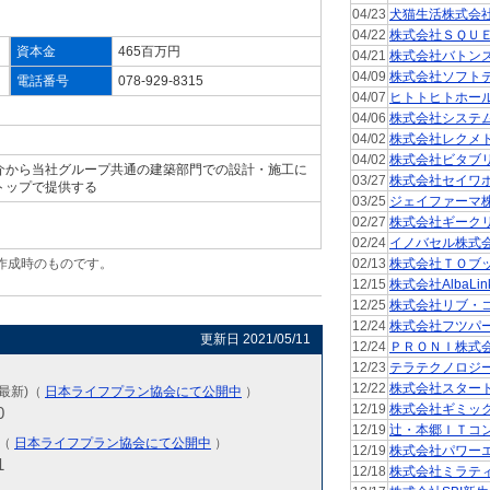
04/23
犬猫生活株式会
04/22
株式会社ＳＱＵ
資本金
465百万円
04/21
株式会社バトン
04/09
株式会社ソフト
電話番号
078-929-8315
04/07
ヒトトヒトホー
04/06
株式会社システ
04/02
株式会社レクメ
04/02
株式会社ビタブ
介から当社グループ共通の建築部門での設計・施工に
03/27
株式会社セイワ
トップで提供する
03/25
ジェイファーマ
02/27
株式会社ギーク
02/24
イノバセル株式
作成時のものです。
02/13
株式会社ＴＯブ
。
12/15
株式会社AlbaLin
12/25
株式会社リブ・
12/24
株式会社フツパ
更新日 2021/05/11
12/24
ＰＲＯＮＩ株式
12/23
テラテクノロジ
12/22
株式会社スター
(最新)（
日本ライフプラン協会にて公開中
）
12/19
株式会社ギミッ
0
12/19
辻・本郷ＩＴコ
)（
日本ライフプラン協会にて公開中
）
12/19
株式会社パワー
1
12/18
株式会社ミラテ