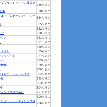
ッププラットフォーム株式会
336A
東グ
ech
338A
東グ
アル・プロセッシング・ジャ
334A
東グ
ロ
335A
東グ
332A
東グ
ッツ
9388
福Ｑ
ックス
331A
東ス
社
5016
東プ
330A
東グ
ＴＩＡＬ
325A
東グ
ングリゾート
324A
東グ
ヤー
323A
東グ
継機構
319A
東グ
ス
7790
名ネ
タイルホールディングス
302A
東グ
会社
298A
東グ
303A
東グ
会社
304A
東グ
ディングス株式会社
297A
東ス
300A
東ス
ィング・ホールディングス株
296A
東グ