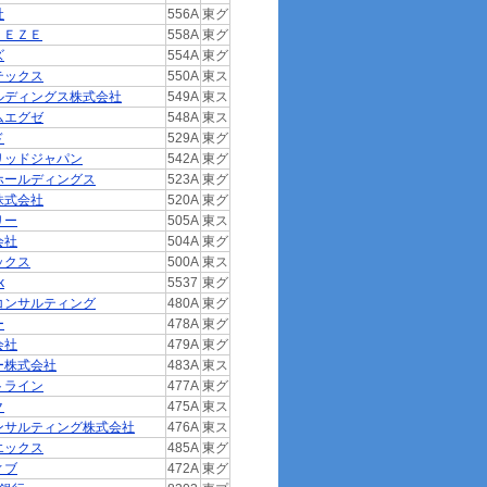
社
556A
東グ
ＥＥＺＥ
558A
東グ
ズ
554A
東グ
テックス
550A
東ス
ルディングス株式会社
549A
東ス
ムエグゼ
548A
東ス
ド
529A
東グ
リッドジャパン
542A
東グ
ホールディングス
523A
東グ
株式会社
520A
東グ
リー
505A
東ス
会社
504A
東グ
ックス
500A
東ス
k
5537
東グ
コンサルティング
480A
東グ
ー
478A
東グ
会社
479A
東グ
ー株式会社
483A
東ス
トライン
477A
東グ
ク
475A
東ス
ンサルティング株式会社
476A
東ス
エックス
485A
東グ
ィブ
472A
東グ