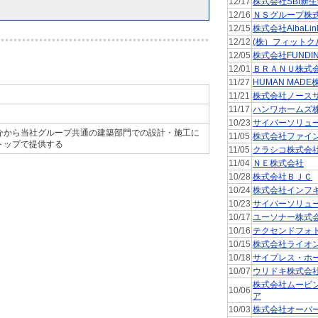
12/17
株式会社SBI新
12/16
ＮＳグループ株
12/15
株式会社AlbaLin
12/12
(株）フィットク
12/05
株式会社FUNDI
12/01
ＢＲＡＮＵ株式
11/27
HUMAN MAD
11/21
株式会社ノース
11/17
ハンワホームズ
10/23
サイバーソリュ
介から当社グループ共通の建築部門での設計・施工に
11/05
株式会社ファイ
トップで提供する
11/05
クラシコ株式会
11/04
ＮＥ株式会社
10/28
株式会社ＢＪＣ
10/24
株式会社インフ
10/23
サイバーソリュ
10/17
ユーソナー株式
10/16
テクセンドフォ
10/15
株式会社ライオ
10/18
サイプレス・ホ
10/07
ウリドキ株式会
株式会社ムービ
10/06
ア
10/03
株式会社オーバ