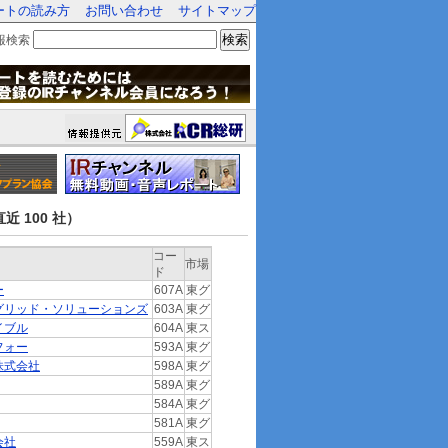
ートの読み方
お問い合わせ
サイトマップ
検索
報検索
近 100 社）
コー
市場
ド
ー
607A
東グ
グリッド・ソリューションズ
603A
東グ
イブル
604A
東ス
フォー
593A
東グ
株式会社
598A
東グ
589A
東グ
584A
東グ
581A
東グ
会社
559A
東ス