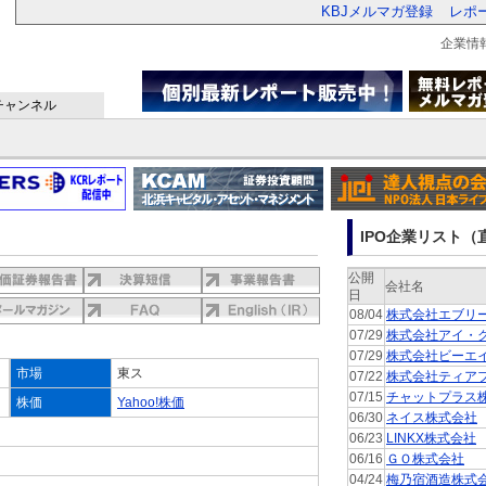
KBJメルマガ登録
レポ
企業情
チャンネル
IPO企業リスト（直
公開
会社名
日
08/04
株式会社エブリ
07/29
株式会社アイ・
07/29
株式会社ビーエ
市場
東ス
07/22
株式会社ティア
07/15
チャットプラス
株価
Yahoo!株価
06/30
ネイス株式会社
06/23
LINKX株式会社
06/16
ＧＯ株式会社
04/24
梅乃宿酒造株式