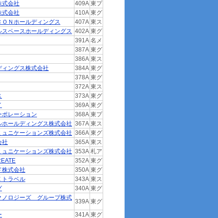
株式会社
409A
東プ
株式会社
410A
東グ
ＣＯＮホールディングス
407A
東ス
ルスペースホールディングス
402A
東グ
391A
名メ
387A
東グ
386A
東ス
ディングス株式会社
384A
東グ
378A
東グ
372A
東ス
ス
373A
東グ
イ
369A
東グ
ーポレーション
368A
東プ
ルホールディングス株式会社
367A
東ス
ミュニケーションズ株式会社
366A
東グ
会社
365A
東ス
ミュニケーションズ株式会社
353A
札ア
EATE
352A
東グ
ド株式会社
350A
東グ
Ｅトラベル
343A
東ス
グ
340A
東グ
クノロジーズ グループ株式
339A
東グ
ー
341A
東グ