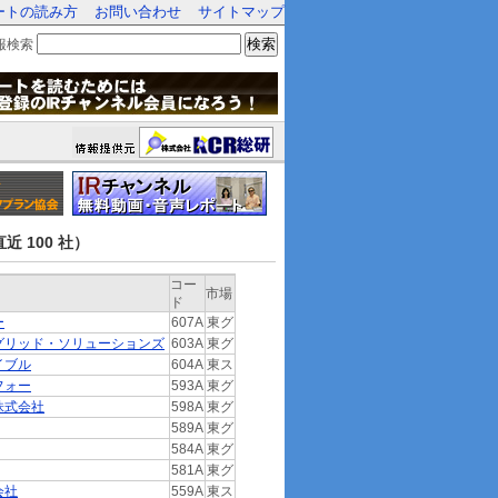
ートの読み方
お問い合わせ
サイトマップ
検索
報検索
近 100 社）
コー
市場
ド
ー
607A
東グ
グリッド・ソリューションズ
603A
東グ
イブル
604A
東ス
フォー
593A
東グ
株式会社
598A
東グ
589A
東グ
584A
東グ
581A
東グ
会社
559A
東ス