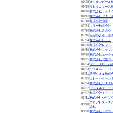
09/25
オリオンビール
09/25
ＧＭＯコマース
09/26
株式会社ＵＮＩ
08/13
株式会社アクセ
07/18
株式会社山忠
07/24
フラー株式会社
07/18
株式会社みのや
07/16
かがやきホール
07/04
株式会社ヒット
06/30
株式会社レント
06/30
株式会社リップ
06/26
株式会社エータ
06/25
株式会社北里コ
06/24
プリモグローバ
06/23
ウェルネス・コ
06/21
伊澤タオル株式
04/25
エレベーターコ
04/24
株式会社LIFE CR
04/22
デジタルグリッ
04/07
株式会社ＩＡＣ
03/31
株式会社ジグザ
プログレス・テ
03/28
会社
03/28
株式会社トヨコ