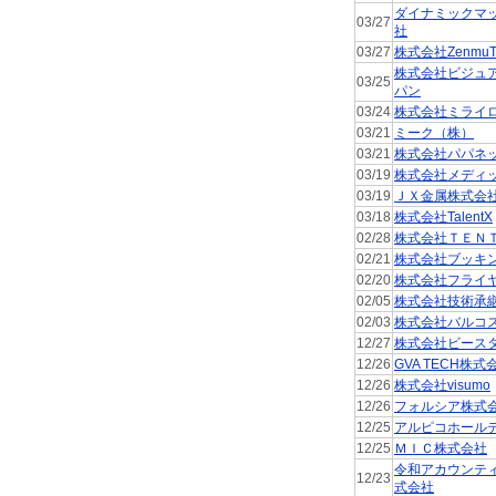
ダイナミックマ
03/27
社
03/27
株式会社ZenmuT
株式会社ビジュ
03/25
パン
03/24
株式会社ミライ
03/21
ミーク（株）
03/21
株式会社パパネ
03/19
株式会社メディ
03/19
ＪＸ金属株式会
03/18
株式会社TalentX
02/28
株式会社ＴＥＮ
02/21
株式会社ブッキ
02/20
株式会社フライ
02/05
株式会社技術承
02/03
株式会社バルコ
12/27
株式会社ビース
12/26
GVA TECH株式
12/26
株式会社visumo
12/26
フォルシア株式
12/25
アルピコホール
12/25
ＭＩＣ株式会社
令和アカウンテ
12/23
式会社