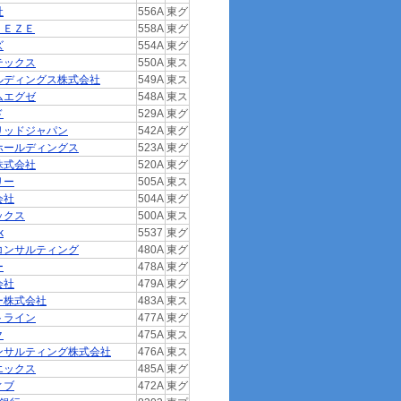
社
556A
東グ
ＥＥＺＥ
558A
東グ
ズ
554A
東グ
テックス
550A
東ス
ルディングス株式会社
549A
東ス
ムエグゼ
548A
東ス
ド
529A
東グ
リッドジャパン
542A
東グ
ホールディングス
523A
東グ
株式会社
520A
東グ
リー
505A
東ス
会社
504A
東グ
ックス
500A
東ス
k
5537
東グ
コンサルティング
480A
東グ
ー
478A
東グ
会社
479A
東グ
ー株式会社
483A
東ス
トライン
477A
東グ
ク
475A
東ス
ンサルティング株式会社
476A
東ス
エックス
485A
東グ
ィブ
472A
東グ