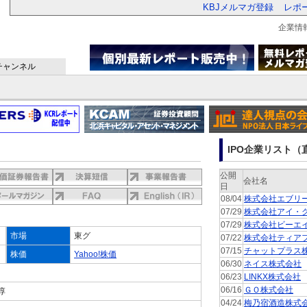
KBJメルマガ登録
レポ
企業情
チャンネル
IPO企業リスト（直
公開
会社名
日
08/04
株式会社エブリ
07/29
株式会社アイ・
07/29
株式会社ビーエ
市場
東グ
07/22
株式会社ティア
07/15
チャットプラス
株価
Yahoo!株価
06/30
ネイス株式会社
06/23
LINKX株式会社
06/16
ＧＯ株式会社
淳
04/24
梅乃宿酒造株式