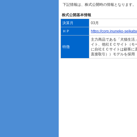
下記情報は、株式公開時の情報となります。
株式公開基本情報
決算月
03月
ＨＰ
https://corp.inuneko-seikatsu
主力商品である「犬猫生活
イト、他社ＥＣサイト（モ
特徴
に自社ＥＣサイトは顧客に直接販売
直接取引））モデルを採用