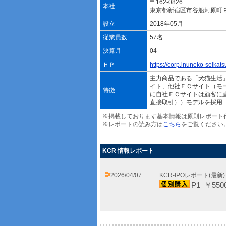
〒162-0826
本社
東京都新宿区市谷船河原町
設立
2018年05月
従業員数
57名
決算月
04
ＨＰ
https://corp.inuneko-seikatsu
主力商品である「犬猫生活
イト、他社ＥＣサイト（モ
特徴
に自社ＥＣサイトは顧客に直接販売
直接取引））モデルを採用
※掲載しております基本情報は原則レポート
※レポートの読み方は
こちら
をご覧ください
KCR 情報レポート
2026/04/07
KCR-IPOレポート(最新
P1 ￥550