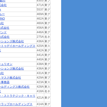
生銀行
8303
東プ
式会社
471A
東プ
k
5537
東グ
ルー
469A
東グ
NNO
462A
東グ
会社
460A
東グ
E株式会社
456A
東グ
サンド
446A
東グ
株式会社
275A
名ネ
ーションズ株式会社
436A
東グ
ントゥデイホールディングス
420A
東ス
社
442A
東グ
441A
東グ
440A
東グ
キュリオン
438A
東グ
ーションズ株式会社
436A
東グ
会社
431A
東グ
トマスク株式会社
429A
東プ
ン事務器
423A
東ス
ールディングス株式会社
428A
東ス
社
418A
名ネ
ン・ストラテジック・キャリ
421A
東グ
ーラップホールディングス
414A
東グ