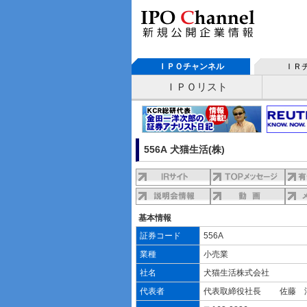
ＩＰＯチャンネル
ＩＲ
ＩＰＯリスト
556A 犬猫生活(株)
基本情報
証券コード
556A
業種
小売業
社名
犬猫生活株式会社
代表者
代表取締役社長 佐藤 