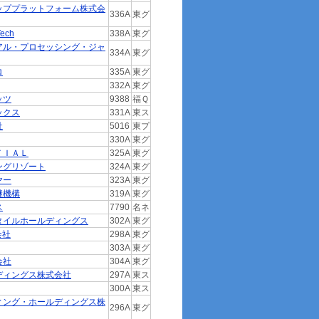
ッププラットフォーム株式会
336A
東グ
ech
338A
東グ
アル・プロセッシング・ジャ
334A
東グ
ロ
335A
東グ
332A
東グ
ッツ
9388
福Ｑ
ックス
331A
東ス
社
5016
東プ
330A
東グ
ＴＩＡＬ
325A
東グ
ングリゾート
324A
東グ
ヤー
323A
東グ
継機構
319A
東グ
ス
7790
名ネ
タイルホールディングス
302A
東グ
会社
298A
東グ
303A
東グ
会社
304A
東グ
ディングス株式会社
297A
東ス
300A
東ス
ィング・ホールディングス株
296A
東グ