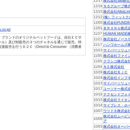
12/17
株式会社SBI新
12/16
ＮＳグループ株
12/15
株式会社AlbaLin
12/12
(株）フィットク
12/05
株式会社FUNDI
12/01
ＢＲＡＮＵ株式
.co.jp/
11/27
HUMAN MAD
」ブランドのオリジナルペットフードは、自社ＥＣサ
11/21
株式会社ノース
ール）及び卸販売の３つのチャネルを通じて販売。特
11/17
ハンワホームズ
を行うＤ２Ｃ（Direct to Consumer （消費者
10/23
サイバーソリュ
11/05
株式会社ファイ
11/05
クラシコ株式会
11/04
ＮＥ株式会社
10/28
株式会社ＢＪＣ
10/24
株式会社インフ
10/23
サイバーソリュ
10/17
ユーソナー株式
10/16
テクセンドフォ
10/15
株式会社ライオ
10/18
サイプレス・ホ
10/07
ウリドキ株式会
株式会社ムービ
10/06
ア
10/03
株式会社オーバ