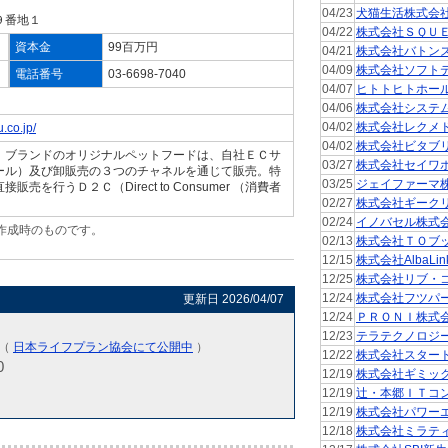
04/23
犬猫生活株式会
９番地１
04/22
株式会社ＳＱＵ
資本金
99百万円
04/21
株式会社バトン
04/09
株式会社ソフト
電話番号
03-6698-7040
04/07
ヒトトヒトホー
04/06
株式会社システ
04/02
株式会社レクメ
.co.jp/
04/02
株式会社ビタブ
」ブランドのオリジナルペットフードは、自社ＥＣサ
03/27
株式会社セイワ
ール）及び卸販売の３つのチャネルを通じて販売。特
03/25
ジェイファーマ
を行うＤ２Ｃ（Direct to Consumer （消費者
02/27
株式会社ギーク
02/24
イノバセル株式
作成時のものです。
02/13
株式会社ＴＯブ
。
12/15
株式会社AlbaLin
12/25
株式会社リブ・
12/24
株式会社フツパ
更新日 2026/04/07
12/24
ＰＲＯＮＩ株式
12/23
テラテクノロジ
)（
日本ライフプラン協会にて公開中
）
12/22
株式会社スター
0
12/19
株式会社ギミッ
12/19
辻・本郷ＩＴコ
12/19
株式会社パワー
12/18
株式会社ミラテ